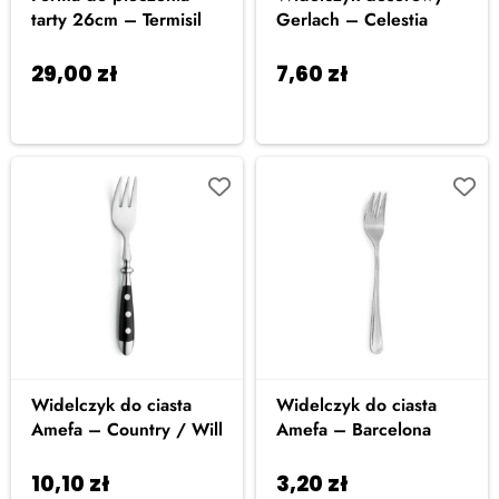
tarty 26cm – Termisil
Gerlach – Celestia
29,00
zł
7,60
zł
Dodaj do
Dodaj do
koszyka
koszyka
Widelczyk do ciasta
Widelczyk do ciasta
Amefa – Country / Will
Amefa – Barcelona
10,10
zł
3,20
zł
Dodaj do
Dodaj do