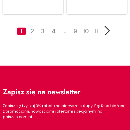
koszyka
koszyka
1
2
3
4
…
9
10
11
Zapisz się na newsletter
Zapisz się i zyskaj 3% rabatu na pierwsze zakupy! Bądź na bieżąco
z promocjami, nowościami i ofertami specjalnymi na
polszklo.com.pl