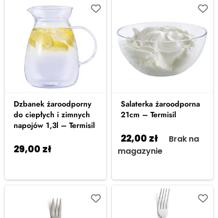
Dzbanek żaroodporny
Salaterka żaroodporna
do ciepłych i zimnych
21cm – Termisil
napojów 1,3l – Termisil
22,00
zł
Brak na
29,00
zł
Dodaj do
magazynie
koszyka