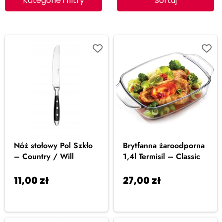
Kategorie i filtry
Sortuj
Nóż stołowy Pol Szkło
Brytfanna żaroodporna
– Country / Will
1,4l Termisil – Classic
11,00
zł
27,00
zł
Dodaj do
Dodaj do
koszyka
koszyka