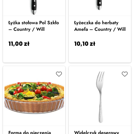
Łyżka stołowa Pol Szkło
Łyżeczka do herbaty
– Country / Will
Amefa – Country / Will
11,00
zł
10,10
zł
Dodaj do
Dodaj do
koszyka
koszyka
Forma do pieczenia
Widelczyk deserowy