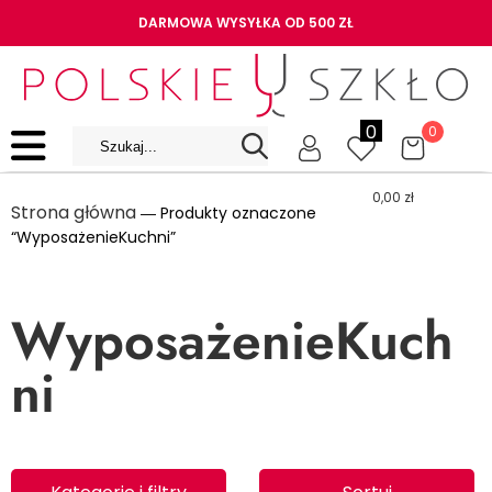
DARMOWA WYSYŁKA OD 500 ZŁ
0
0
0,00
zł
Strona główna
― Produkty oznaczone
“WyposażenieKuchni”
WyposażenieKuch
ni