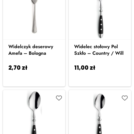
Widelczyk deserowy
Widelec stołowy Pol
Amefa – Bologna
Szkło – Country / Will
2,70
zł
11,00
zł
Dodaj do
Dodaj do
koszyka
koszyka