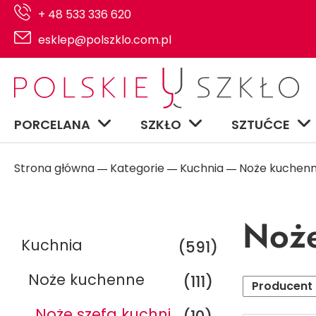
+ 48 533 336 620
esklep@polszklo.com.pl
PORCELANA
SZKŁO
SZTUĆCE
Strona główna
Kategorie
Kuchnia
Noże kuchen
―
―
―
Noże
Kuchnia
(591)
Noże kuchenne
(111)
Producent
Noże szefa kuchni