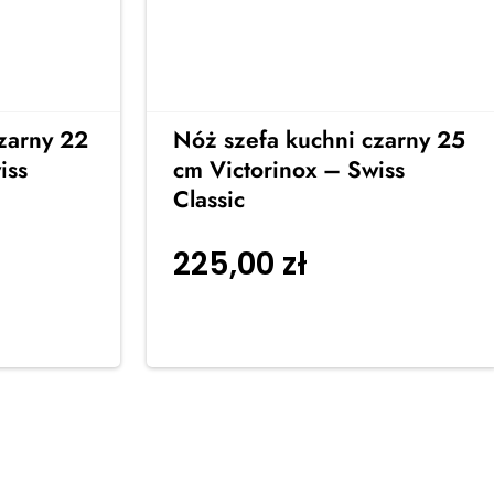
zarny 22
Nóż szefa kuchni czarny 25
iss
cm Victorinox – Swiss
Classic
225,00
zł
 do
Dodaj do
koszyka