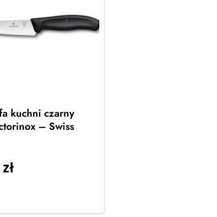
fa kuchni czarny
ctorinox – Swiss
0
zł
Dodaj do