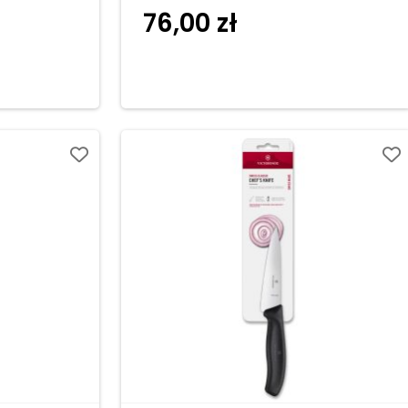
76,00
zł
do
Dodaj do
koszyka