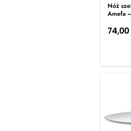
Nóż sze
Amefa –
74,0
koszyka