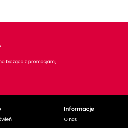
r
 na bieżąco z promocjami,
o
Informacje
ówień
O nas