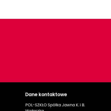
Dane kontaktowe
POL-SZKŁO Spółka Jawna K. i B.
Wołoszka