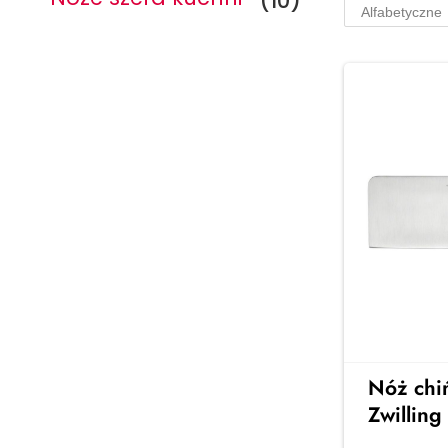
(10)
Serwisy na 6
osób
Stylowe serwisy obiadowe na 6
osób – idealne na rodzinne
obiady i spotkania z
przyjaciółmi. Elegancja, jakość i
ponadczasowy design w Twojej
jadalni
Zobacz więcej →
Nóż chi
Zwillin