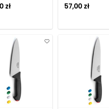
00
zł
57,00
zł
Dodaj do
Dodaj 
koszyka