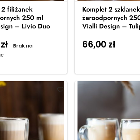
2 filiżanek
Komplet 2 szklanek
ornych 250 ml
żaroodpornych 250
esign – Livio Duo
Vialli Design – Tuli
0
zł
66,00
zł
Brak na
Dodaj 
ie
koszyka