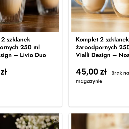
 2 szklanek
Komplet 2 szklanek
ornych 250 ml
żaroodpornych 250
esign – Livio Duo
Vialli Design – No
0
zł
45,00
zł
Dodaj do
Brak n
magazynie