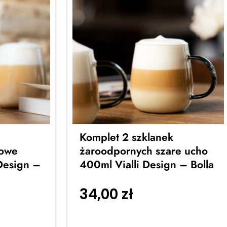
Komplet 2 szklanek
żowe
żaroodpornych szare ucho
Design –
400ml Vialli Design – Bolla
34,00
zł
Dodaj do
do
koszyka