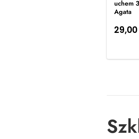
uchem 3
Agata
29,0
koszyka
Szk