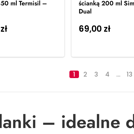
50 ml Termisil –
ścianką 200 ml Si
Dual
0
zł
69,00
zł
Dodaj do
Dodaj 
koszyka
1
2
3
4
…
13
lanki – idealne 