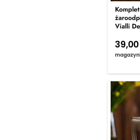
Stylowe serwisy obiadowe na 6
Komplet 
osób – idealne na rodzinne
żaroodp
obiady i spotkania z
Vialli D
przyjaciółmi. Elegancja, jakość i
ponadczasowy design w Twojej
jadalni
39,0
Zobacz więcej →
magazyn