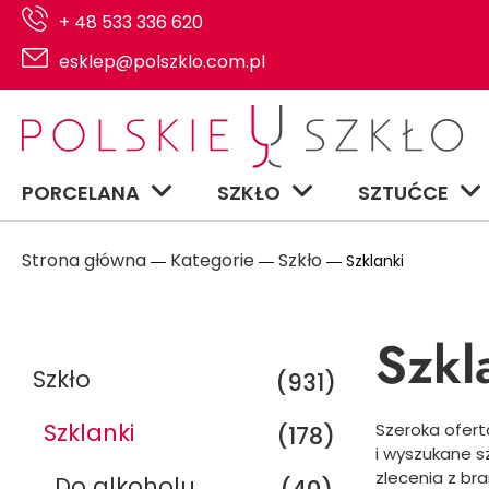
+ 48 533 336 620
esklep@polszklo.com.pl
PORCELANA
SZKŁO
SZTUĆCE
Strona główna
Kategorie
Szkło
―
―
― Szklanki
Szkl
Szkło
(931)
Szklanki
Szeroka ofert
(178)
i wyszukane s
zlecenia z b
Do alkoholu