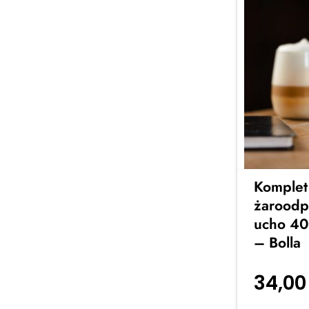
Komplet
żaroodp
ucho 400
– Bolla
34,0
koszyka