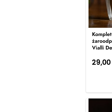
Komplet
żaroodp
Vialli D
29,0
koszyka