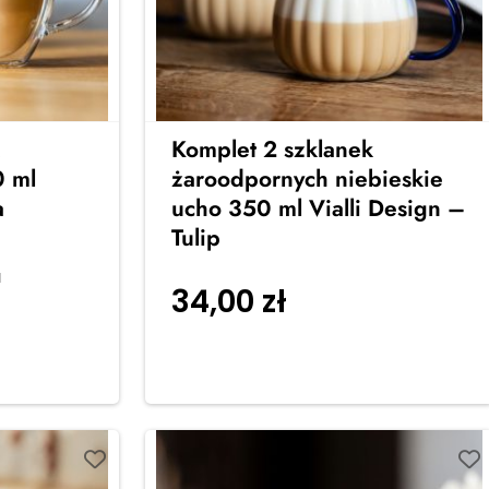
Komplet 2 szklanek
 ml
żaroodpornych niebieskie
a
ucho 350 ml Vialli Design –
Tulip
a
34,00
zł
Dodaj do
koszyka