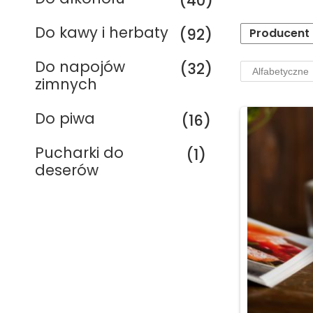
(40)
Do kawy i herbaty
(92)
Producent
Do napojów
(32)
zimnych
Do piwa
(16)
Pucharki do
(1)
deserów
Serwisy na 6
osób