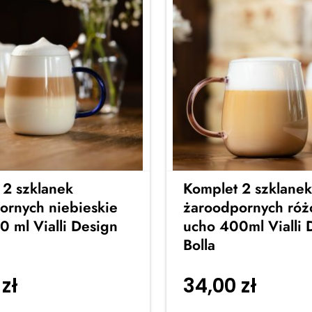
 2 szklanek
Komplet 2 szklanek
ornych niebieskie
żaroodpornych ró
 ml Vialli Design
ucho 400ml Vialli 
Bolla
0
zł
34,00
zł
Dodaj do
Dodaj 
koszyka