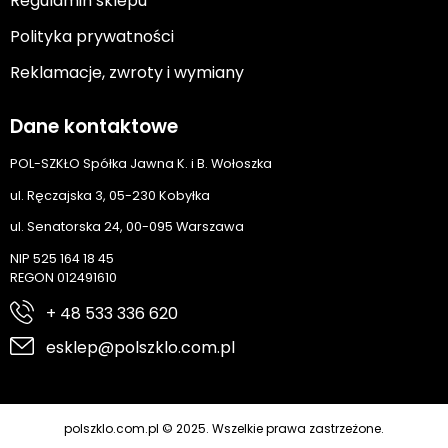
Regulamin sklepu
Polityka prywatności
Reklamacje, zwroty i wymiany
Dane kontaktowe
POL-SZKŁO Spółka Jawna K. i B. Wołoszka
ul. Ręczajska 3, 05-230 Kobyłka
ul. Senatorska 24, 00-095 Warszawa
NIP 525 164 18 45
REGON 012491610
+ 48 533 336 620
esklep@polszklo.com.pl
polszklo.com.pl © 2025. Wszelkie prawa zastrzeżone.