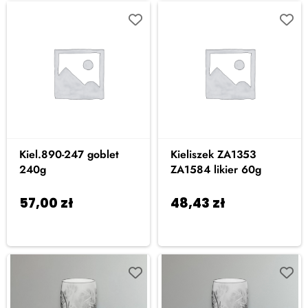
Kiel.890-247 goblet
Kieliszek ZA1353
240g
ZA1584 likier 60g
57,00
zł
48,43
zł
Dodaj do
Dodaj do
koszyka
koszyka