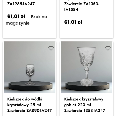
ZA1985-IA247
Zawiercie ZA1353-
IA1584
61,01
zł
Brak na
61,01
zł
Dodaj do
magazynie
koszyka
Kieliszek do wódki
Kieliszek kryształowy
kryształowy 25 ml
goblet 220 ml
Zawiercie ZA890-IA247
Zawiercie 1353-IA247