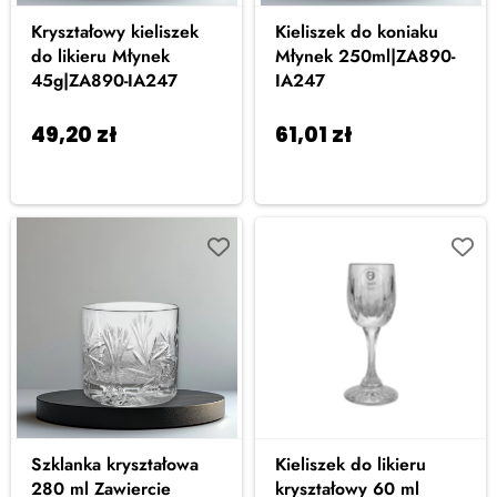
Kryształowy kieliszek
Kieliszek do koniaku
do likieru Młynek
Młynek 250ml|ZA890-
45g|ZA890-IA247
IA247
49,20
zł
61,01
zł
Dodaj do
Dodaj do
koszyka
koszyka
Szklanka kryształowa
Kieliszek do likieru
280 ml Zawiercie
kryształowy 60 ml