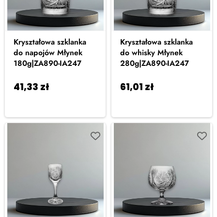
Kryształowa szklanka
Kryształowa szklanka
do napojów Młynek
do whisky Młynek
180g|ZA890-IA247
280g|ZA890-IA247
41,33
zł
61,01
zł
Dodaj do
Dodaj do
koszyka
koszyka