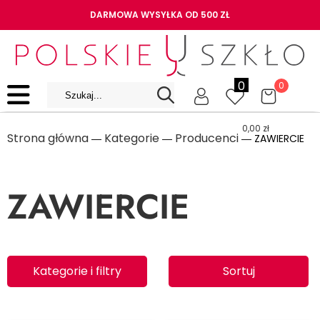
DARMOWA WYSYŁKA OD 500 ZŁ
0
0
0,00
zł
Strona główna
Kategorie
Producenci
―
―
― ZAWIERCIE
ZAWIERCIE
Kategorie i filtry
Sortuj