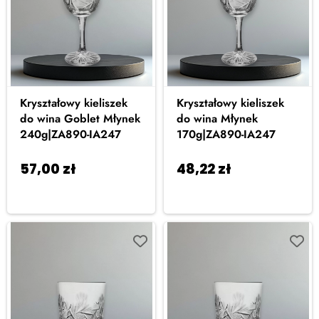
Kryształowy kieliszek
Kryształowy kieliszek
do wina Goblet Młynek
do wina Młynek
240g|ZA890-IA247
170g|ZA890-IA247
57,00
zł
48,22
zł
Dodaj do
Dodaj do
koszyka
koszyka