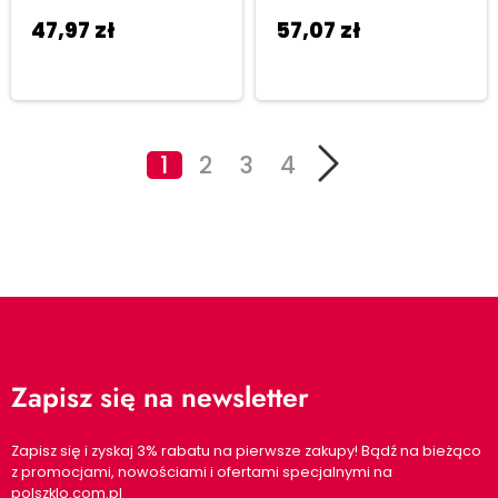
47,97
zł
57,07
zł
Dodaj do
Dodaj do
koszyka
koszyka
1
2
3
4
Zapisz się na newsletter
Zapisz się i zyskaj 3% rabatu na pierwsze zakupy! Bądź na bieżąco
z promocjami, nowościami i ofertami specjalnymi na
polszklo.com.pl