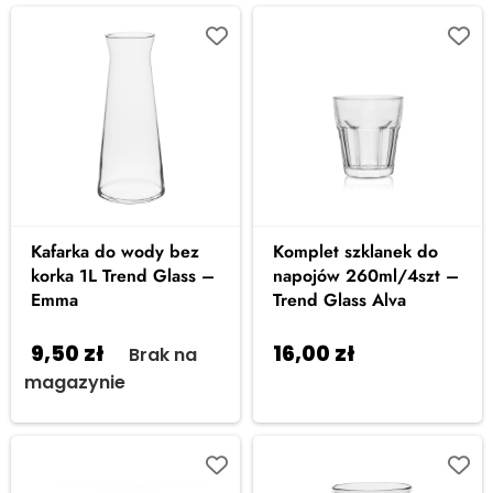
Kafarka do wody bez
Komplet szklanek do
korka 1L Trend Glass –
napojów 260ml/4szt –
Emma
Trend Glass Alva
9,50
zł
16,00
zł
Brak na
Dodaj do
magazynie
koszyka