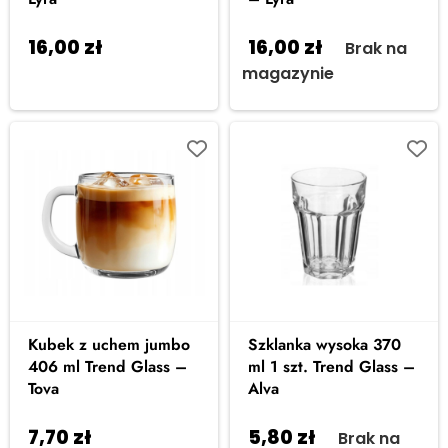
16,00
zł
16,00
zł
Dodaj do
Brak na
koszyka
magazynie
Kubek z uchem jumbo
Szklanka wysoka 370
406 ml Trend Glass –
ml 1 szt. Trend Glass –
Tova
Alva
7,70
zł
5,80
zł
Dodaj do
Brak na