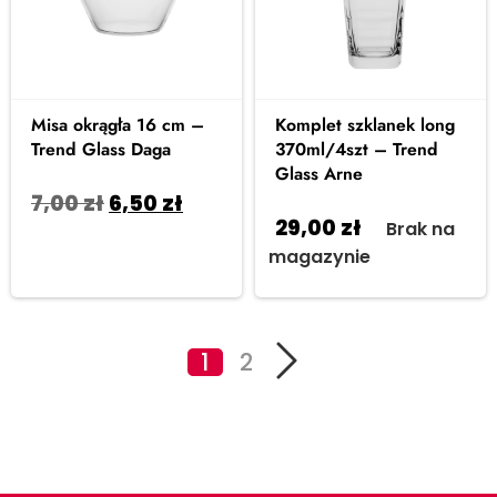
Misa okrągła 16 cm –
Komplet szklanek long
Trend Glass Daga
370ml/4szt – Trend
Glass Arne
7,00
zł
6,50
zł
29,00
zł
Brak na
Dodaj do koszyka
magazynie
1
2