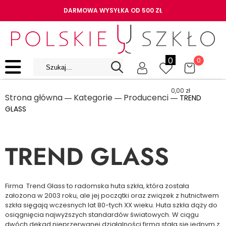
DARMOWA WYSYŁKA OD 500 ZŁ
0
0
0,00
zł
Strona główna
Kategorie
Producenci
―
―
― TREND
GLASS
TREND GLASS
Firma Trend Glass to radomska huta szkła, która została
założona w 2003 roku, ale jej początki oraz związek z hutnictwem
szkła sięgają wczesnych lat 80-tych XX wieku. Huta szkła dąży do
osiągnięcia najwyższych standardów światowych. W ciągu
dwóch dekad nieprzerwanej działalności firma stała się jednym z