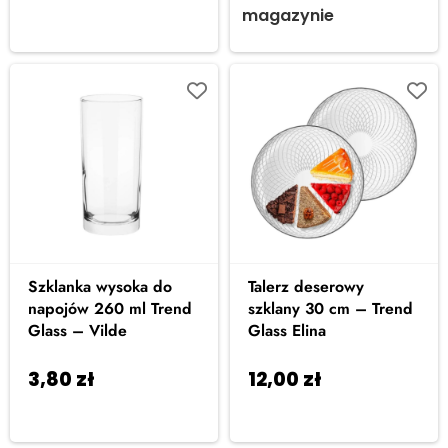
koszyka
magazynie
Szklanka wysoka do
Talerz deserowy
napojów 260 ml Trend
szklany 30 cm – Trend
Glass – Vilde
Glass Elina
3,80
zł
12,00
zł
Dodaj do
Dodaj do
koszyka
koszyka