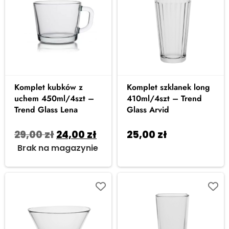
Komplet kubków z
Komplet szklanek long
uchem 450ml/4szt –
410ml/4szt – Trend
Trend Glass Lena
Glass Arvid
29,00
zł
24,00
zł
25,00
zł
Dodaj do
Brak na magazynie
koszyka