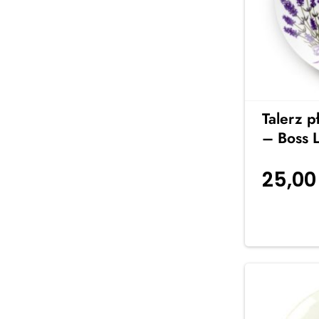
Talerz p
– Boss 
25,0
koszyka