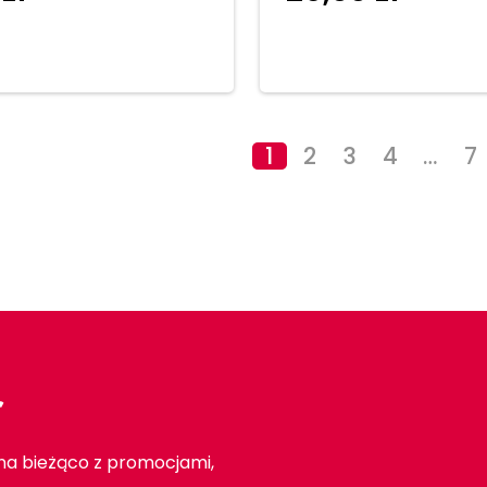
koszyka
1
2
3
4
…
7
r
 na bieżąco z promocjami,