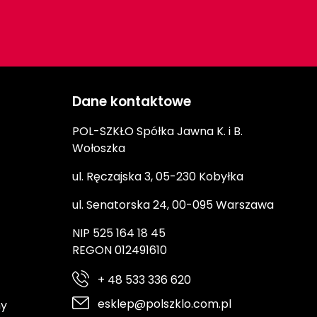
Dane kontaktowe
POL-SZKŁO Spółka Jawna K. i B.
Wołoszka
ul. Ręczajska 3, 05-230 Kobyłka
ul. Senatorska 24, 00-095 Warszawa
NIP 525 164 18 45
REGON 012491610
+ 48 533 336 620
esklep@polszklo.com.pl
ny