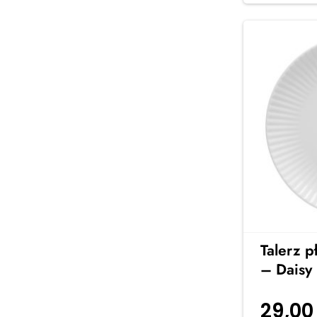
Talerz p
– Daisy 
29,0