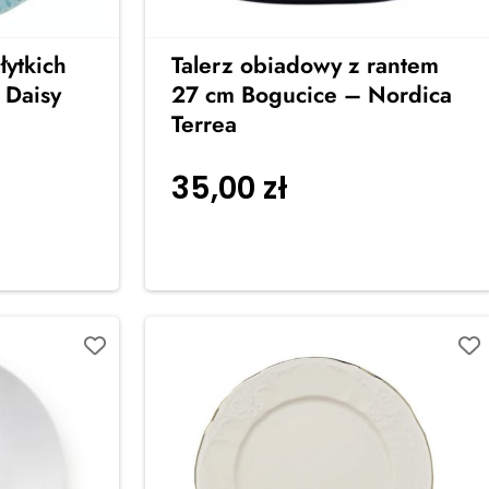
łytkich
Talerz obiadowy z rantem
 Daisy
27 cm Bogucice – Nordica
Terrea
35,00
zł
 do
Dodaj do
koszyka