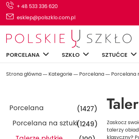
+ 48 533 336 620
esklep@polszklo.com.pl
PORCELANA
SZKŁO
SZTUĆCE
Strona główna
Kategorie
Porcelana
Porcelana n
―
―
―
Tale
Porcelana
(1427)
Porcelana na sztuki
Zaskocz swoic
(1249)
talerzy obia
Talerze płytkie
klasyczny? P