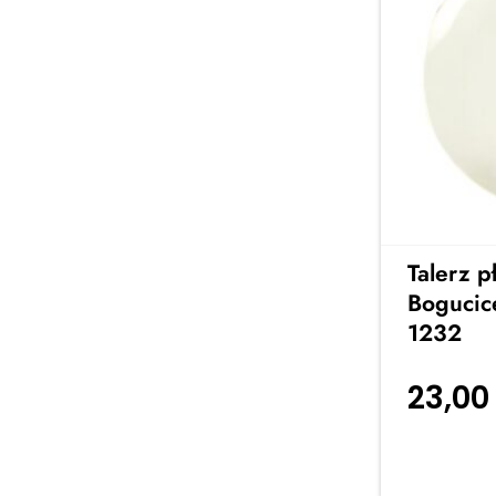
Talerz p
Bogucic
1232
23,0
koszyka