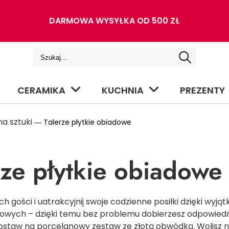
DARMOWA WYSYŁKA OD 500 ZŁ
CERAMIKA
KUCHNIA
PREZENTY
a sztuki
― Talerze płytkie obiadowe
rze płytkie obiadowe
h gości i uatrakcyjnij swoje codzienne posiłki dzięki wyją
dowych – dzięki temu bez problemu dobierzesz odpowiedni
ostaw na porcelanowy zestaw ze złotą obwódką. Wolisz 