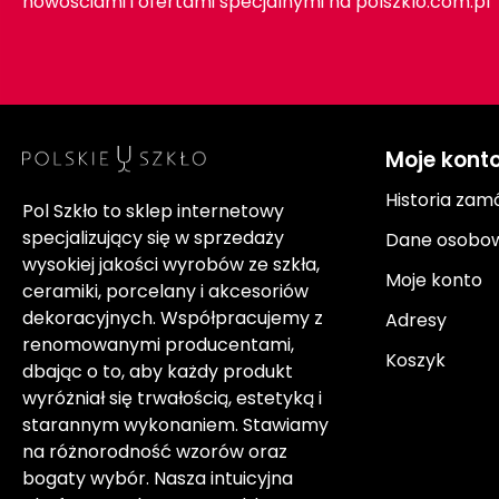
nowościami i ofertami specjalnymi na polszklo.com.pl
Moje kont
Historia zam
Pol Szkło to sklep internetowy
specjalizujący się w sprzedaży
Dane osobo
wysokiej jakości wyrobów ze szkła,
Moje konto
ceramiki, porcelany i akcesoriów
dekoracyjnych. Współpracujemy z
Adresy
renomowanymi producentami,
Koszyk
dbając o to, aby każdy produkt
wyróżniał się trwałością, estetyką i
starannym wykonaniem. Stawiamy
na różnorodność wzorów oraz
bogaty wybór. Nasza intuicyjna