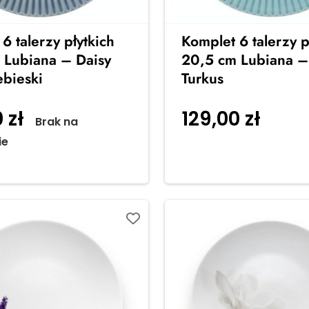
6 talerzy płytkich
Komplet 6 talerzy p
 Lubiana – Daisy
20,5 cm Lubiana –
ebieski
Turkus
0
zł
129,00
zł
Brak na
Dodaj
ie
koszyka