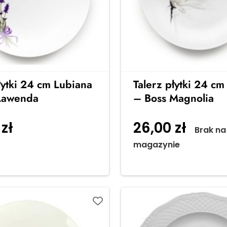
łytki 24 cm Lubiana
Talerz płytki 24 cm
Lawenda
– Boss Magnolia
0
zł
26,00
zł
Dodaj do
Brak na
magazynie