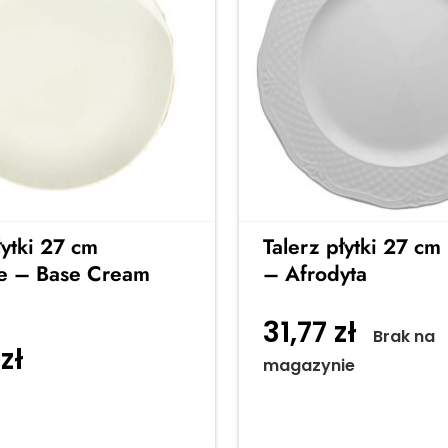
łytki 27 cm
Talerz płytki 27 cm
e – Base Cream
– Afrodyta
31,77
zł
Brak na
0
zł
Dodaj do
magazynie