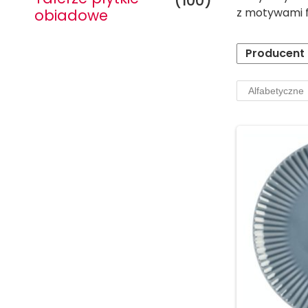
(100)
z motywami f
obiadowe
Producent
Serwisy na 6
osób
Stylowe serwisy obiadowe na 6
osób – idealne na rodzinne
obiady i spotkania z
przyjaciółmi. Elegancja, jakość i
ponadczasowy design w Twojej
jadalni
Zobacz więcej →