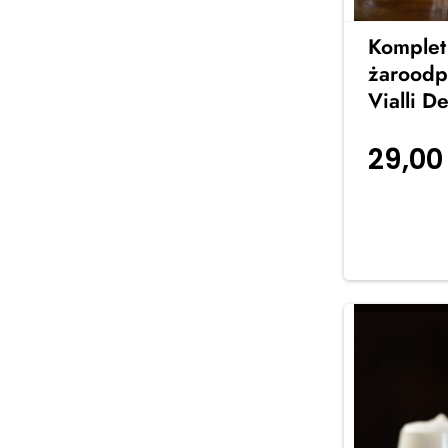
Komplet
żaroodp
Vialli D
29,0
koszyka