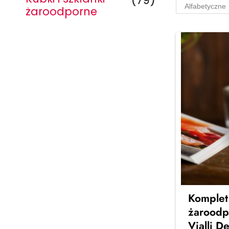
(79)
żaroodporne
Serwisy na 6
osób
Stylowe serwisy obiadowe na 6
osób – idealne na rodzinne
obiady i spotkania z
przyjaciółmi. Elegancja, jakość i
ponadczasowy design w Twojej
jadalni
Komplet 
Zobacz więcej →
żaroodp
Vialli D