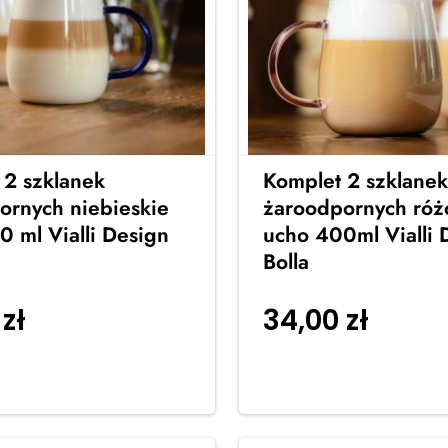
 2 szklanek
Komplet 2 szklanek
ornych niebieskie
żaroodpornych ró
 ml Vialli Design
ucho 400ml Vialli 
Bolla
0
zł
34,00
zł
Dodaj do
Dodaj 
koszyka