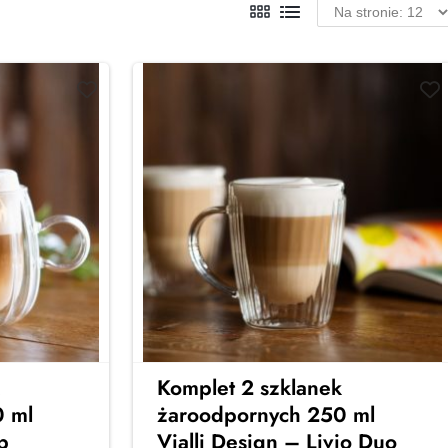
Komplet 2 szklanek
 ml
żaroodpornych 250 ml
p
Vialli Design – Livio Duo