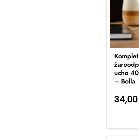
Komplet
żaroodp
ucho 400
– Bolla
34,0
koszyka