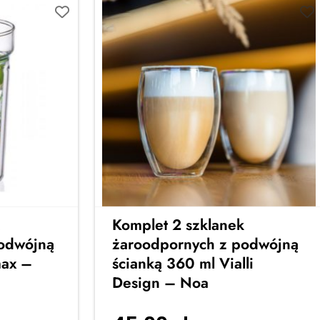
Komplet 2 szklanek
odwójną
żaroodpornych z podwójną
max –
ścianką 360 ml Vialli
Design – Noa