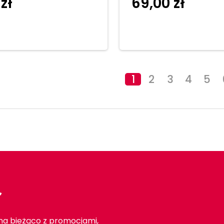
0
zł
69,00
zł
Dodaj do
Dodaj 
koszyka
1
2
3
4
5
r
 na bieżąco z promocjami,