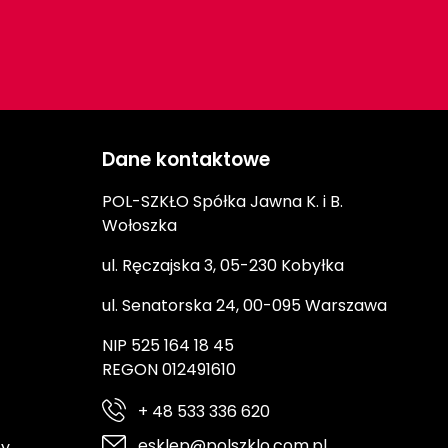
Dane kontaktowe
POL-SZKŁO Spółka Jawna K. i B.
Wołoszka
ul. Ręczajska 3, 05-230 Kobyłka
ul. Senatorska 24, 00-095 Warszawa
NIP 525 164 18 45
REGON 012491610
+ 48 533 336 620
esklep@polszklo.com.pl
ny