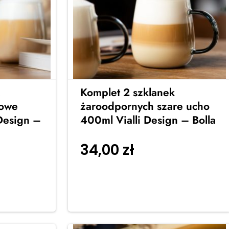
Komplet 2 szklanek
żowe
żaroodpornych szare ucho
Design –
400ml Vialli Design – Bolla
34,00
zł
Dodaj do
do
koszyka