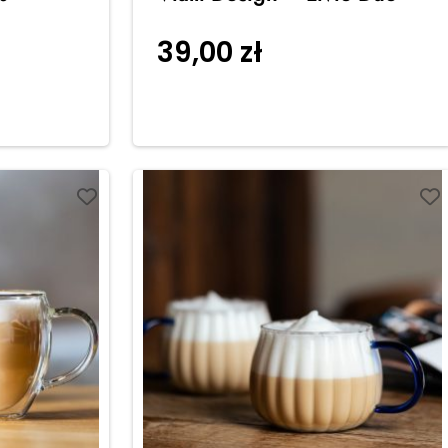
39,00
zł
do
Dodaj do
koszyka