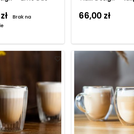
0
zł
66,00
zł
Brak na
Dodaj 
ie
koszyka