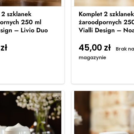
 2 szklanek
Komplet 2 szklanek
ornych 250 ml
żaroodpornych 250
esign – Livio Duo
Vialli Design – No
0
zł
45,00
zł
Dodaj do
Brak n
magazynie