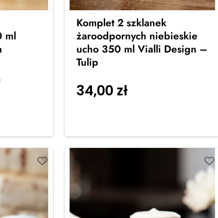
Komplet 2 szklanek
 ml
żaroodpornych niebieskie
a
ucho 350 ml Vialli Design –
Tulip
a
34,00
zł
Dodaj do
koszyka