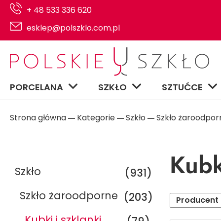
+ 48 533 336 620
esklep@polszklo.com.pl
PORCELANA
SZKŁO
SZTUĆCE
Strona główna
Kategorie
Szkło
Szkło żaroodpor
―
―
―
Kubk
Szkło
(931)
Szkło żaroodporne
(203)
Producent
Kubki i szklanki