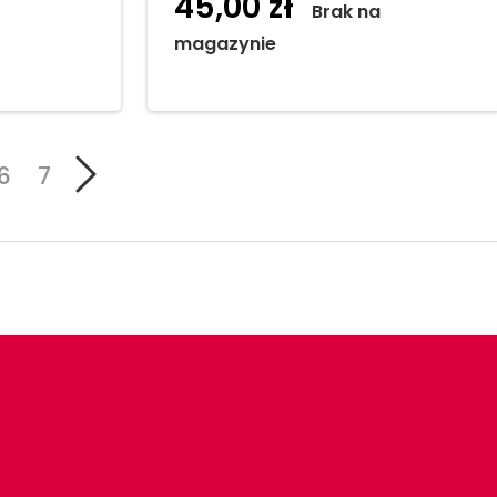
45,00
zł
do
Brak na
magazynie
6
7