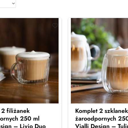
2 filiżanek
Komplet 2 szklanek
ornych 250 ml
żaroodpornych 250
esign – Livio Duo
Vialli Design – Tuli