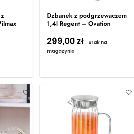
 z
Dzbanek z podgrzewaczem
ilmax
1,4l Regent – Ovation
299,00
zł
do
Brak na
magazynie