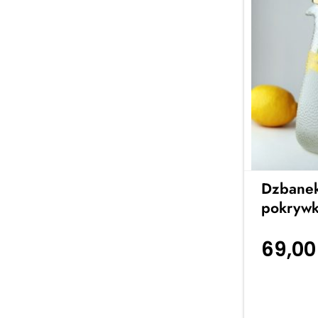
Dzbanek
pokrywk
69,0
koszyka