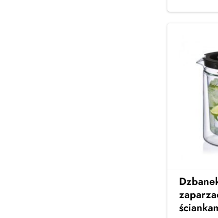
Dzbanek
zaparza
ściankam