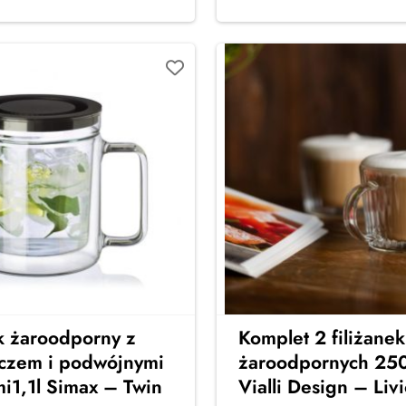
 żaroodporny z
Komplet 2 filiżanek
czem i podwójnymi
żaroodpornych 250
i1,1l Simax – Twin
Vialli Design – Liv