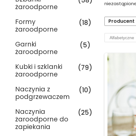
(58)
niezastąpione
żaroodporne
Formy
Producent
(18)
żaroodporne
Garnki
(5)
żaroodporne
Kubki i szklanki
(79)
żaroodporne
Naczynia z
(10)
podgrzewaczem
Naczynia
(25)
żaroodporne do
zapiekania