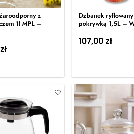
 żaroodporny z
Dzbanek ryflowany
czem 1l MPL –
pokrywką 1,5L – W
107,00
zł
Dodaj 
0
zł
Dodaj do
koszyka