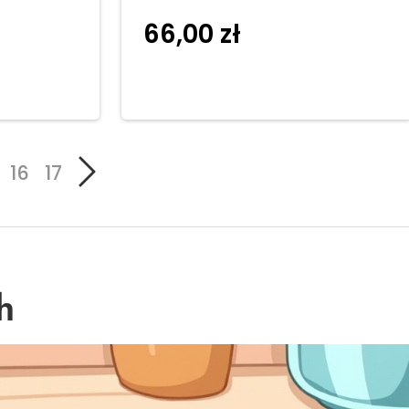
66,00
zł
Dodaj do
koszyka
16
17
h