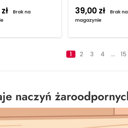
0
zł
39,00
zł
Brak na
Brak na
ie
magazynie
1
2
3
4
…
15
je naczyń żaroodpornyc