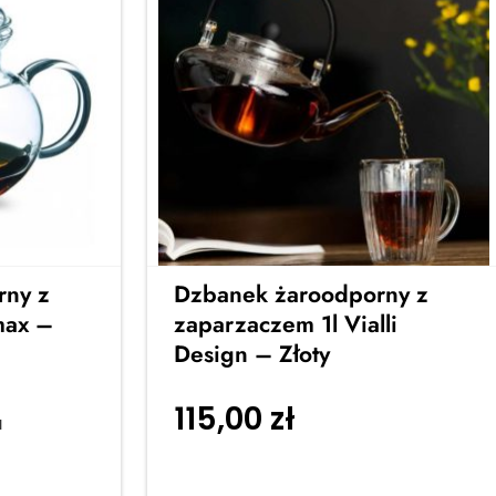
rny z
Dzbanek żaroodporny z
max –
zaparzaczem 1l Vialli
Design – Złoty
115,00
zł
a
Dodaj do
koszyka