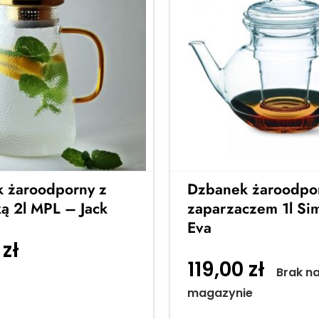
 żaroodporny z
Dzbanek żaroodpo
ą 2l MPL – Jack
zaparzaczem 1l Si
Eva
0
zł
Dodaj do
119,00
zł
Brak n
magazynie