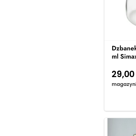
Dzbanek
ml Sima
29,0
magazyn