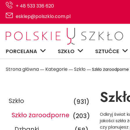
+ 48 533 336 620
esklep@polszklo.com.pl
PORCELANA
SZKŁO
SZTUĆCE
Strona główna
Kategorie
Szkło
―
―
― Szkło żaroodporne
Szkł
Szkło
(931)
Szkło żaroodporne
Odkryj świat 
(203)
jakości szkła
czy planujes
Dzbanki