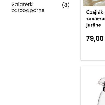
Salaterki
(8)
żaroodporne
Czajnik
zaparza
Justine
Serwisy na 6
79,0
osób
koszyka
Stylowe serwisy obiadowe na 6
osób – idealne na rodzinne
obiady i spotkania z
przyjaciółmi. Elegancja, jakość i
ponadczasowy design w Twojej
jadalni
Zobacz więcej →