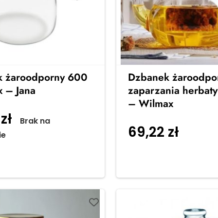
 żaroodporny 600
Dzbanek żaroodpo
x – Jana
zaparzania herbaty
– Wilmax
0
zł
Brak na
69,22
zł
Dodaj 
ie
koszyka