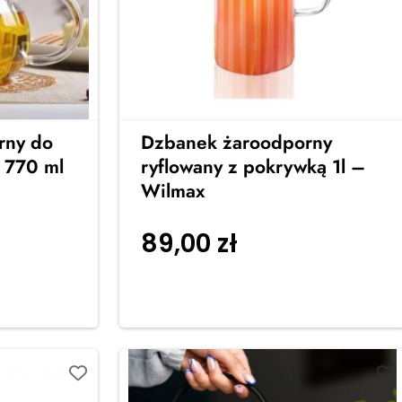
rny do
Dzbanek żaroodporny
 770 ml
ryflowany z pokrywką 1l –
Wilmax
89,00
zł
do
Dodaj do
koszyka