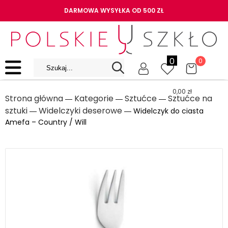
DARMOWA WYSYŁKA OD 500 ZŁ
0
0
0,00
zł
Strona główna
Kategorie
Sztućce
Sztućce na
―
―
―
sztuki
Widelczyki deserowe
―
― Widelczyk do ciasta
Amefa – Country / Will