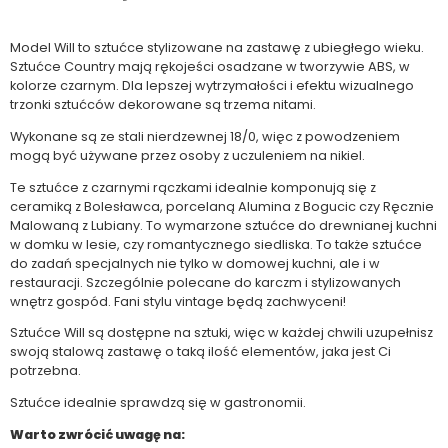
Model Will to sztućce stylizowane na zastawę z ubiegłego wieku.
Sztućce Country mają rękojeści osadzane w tworzywie ABS, w
kolorze czarnym. Dla lepszej wytrzymałości i efektu wizualnego
trzonki sztućców dekorowane są trzema nitami.
Wykonane są ze stali nierdzewnej 18/0, więc z powodzeniem
mogą być używane przez osoby z uczuleniem na nikiel.
Te sztućce z czarnymi rączkami idealnie komponują się z
ceramiką z Bolesławca, porcelaną Alumina z Bogucic czy Ręcznie
Malowaną z Lubiany. To wymarzone sztućce do drewnianej kuchni
w domku w lesie, czy romantycznego siedliska. To także sztućce
do zadań specjalnych nie tylko w domowej kuchni, ale i w
restauracji. Szczególnie polecane do karczm i stylizowanych
wnętrz gospód. Fani stylu vintage będą zachwyceni!
Sztućce Will są dostępne na sztuki, więc w każdej chwili uzupełnisz
swoją stalową zastawę o taką ilość elementów, jaka jest Ci
potrzebna.
Sztućce idealnie sprawdzą się w gastronomii.
Warto zwrócić uwagę na: