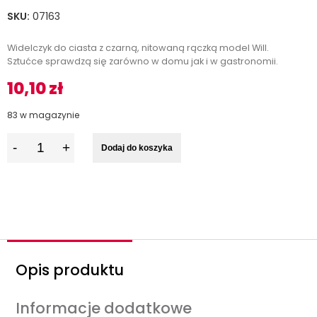
SKU:
07163
Widelczyk do ciasta z czarną, nitowaną rączką model Will.
Sztućce sprawdzą się zarówno w domu jak i w gastronomii.
10,10
zł
83 w magazynie
I
Dodaj do koszyka
l
o
ś
ć
Opis produktu
Informacje dodatkowe