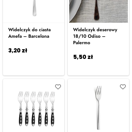
Widelczyk do ciasta
Widelczyk deserowy
Amefa – Barcelona
18/10 Odiso –
Palermo
3,20
zł
Dodaj do
5,50
zł
Dodaj do
koszyka
koszyka