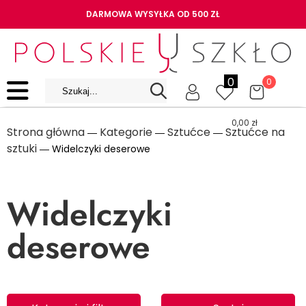
DARMOWA WYSYŁKA OD 500 ZŁ
0
0
0,00
zł
Strona główna
Kategorie
Sztućce
Sztućce na
―
―
―
sztuki
― Widelczyki deserowe
Widelczyki
deserowe