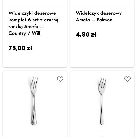
Widelczyki deserowe
Widelczyk deserowy
komplet 6 szt z czarną
Amefa – Palmon
rączką Amefa –
Country / Will
4,80
zł
Dodaj do
koszyka
75,00
zł
Dodaj do
koszyka