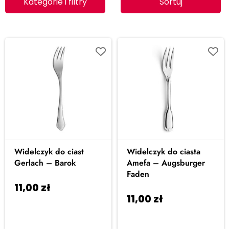
Kategorie i filtry
Sortuj
Widelczyk do ciast
Widelczyk do ciasta
Gerlach – Barok
Amefa – Augsburger
Faden
11,00
zł
Dodaj do
11,00
zł
Dodaj do
koszyka
koszyka