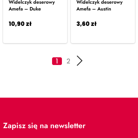
Widelczyk deserowy
Widelczyk deserowy
Amefa – Duke
Amefa – Austin
10,90
zł
3,60
zł
Dodaj do
Dodaj do
koszyka
koszyka
1
2
Zapisz się na newsletter