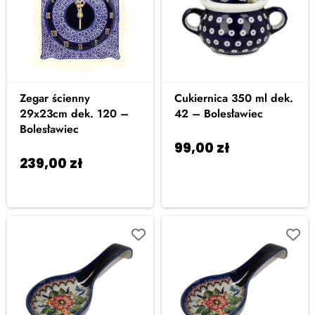
Zegar ścienny
Cukiernica 350 ml dek.
29x23cm dek. 120 –
42 – Bolesławiec
Bolesławiec
99,00
zł
Dodaj do
239,00
zł
Dodaj
koszyka
do koszyka