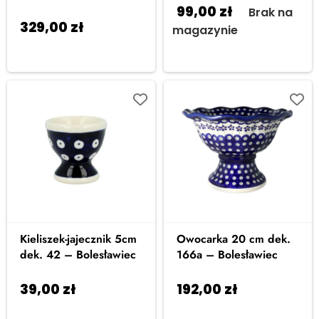
99,00
zł
Brak na
329,00
zł
Dodaj
magazynie
do koszyka
Kieliszek-jajecznik 5cm
Owocarka 20 cm dek.
dek. 42 – Bolesławiec
166a – Bolesławiec
39,00
zł
192,00
zł
Dodaj do
Dodaj
koszyka
do koszyka