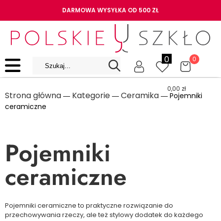
DARMOWA WYSYŁKA OD 500 ZŁ
0
0
0,00
zł
Strona główna
Kategorie
Ceramika
―
―
― Pojemniki
ceramiczne
Pojemniki
ceramiczne
Pojemniki ceramiczne to praktyczne rozwiązanie do
przechowywania rzeczy, ale też stylowy dodatek do każdego