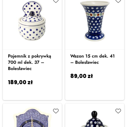
Pojemnik z pokrywką
Wazon 15 cm dek. 41
700 ml dek. 37 –
– Bolesławiec
Bolesławiec
89,00
zł
Dodaj do
189,00
zł
Dodaj
koszyka
do koszyka