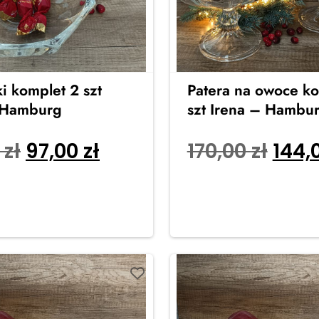
i komplet 2 szt
Patera na owoce ko
 Hamburg
szt Irena – Hambu
0
zł
97,00
zł
170,00
zł
144,
o koszyka
Dodaj do koszyka