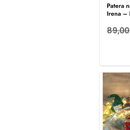
Patera 
Irena –
89,0
Dodaj d