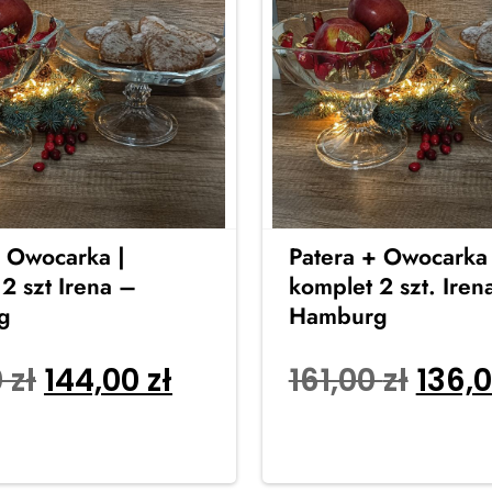
+ Owocarka |
Patera + Owocarka 
2 szt Irena –
komplet 2 szt. Iren
g
Hamburg
0
zł
144,00
zł
161,00
zł
136,
o koszyka
Dodaj do koszyka