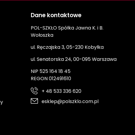
Dane kontaktowe
POL-SZKŁO Spółka Jawna K. i B.
Wołoszka
ul. Ręczajska 3, 05-230 Kobyłka
ul. Senatorska 24, 00-095 Warszawa
NIP 525 164 18 45
REGON 012491610
+ 48 533 336 620
esklep@polszklo.com.pl
ny