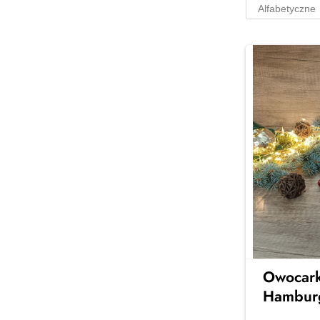
Serwisy na 6
osób
Stylowe serwisy obiadowe na 6
osób – idealne na rodzinne
obiady i spotkania z
przyjaciółmi. Elegancja, jakość i
ponadczasowy design w Twojej
jadalni
Zobacz więcej →
Owocark
Hambur