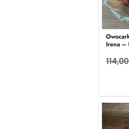
Owocark
Irena –
114,0
Dodaj d