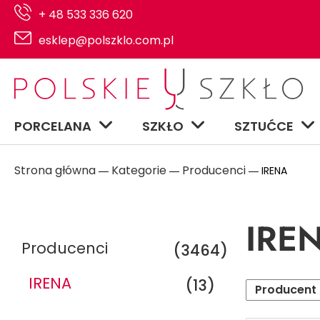
+ 48 533 336 620
esklep@polszklo.com.pl
PORCELANA
SZKŁO
SZTUĆCE
Strona główna
Kategorie
Producenci
―
―
― IRENA
IRE
Producenci
(3464)
IRENA
(13)
Producent