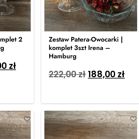
mplet 2
Zestaw Patera-Owocarki |
rg
komplet 3szt Irena –
Hamburg
00
zł
222,00
zł
188,00
zł
Dodaj do koszyka