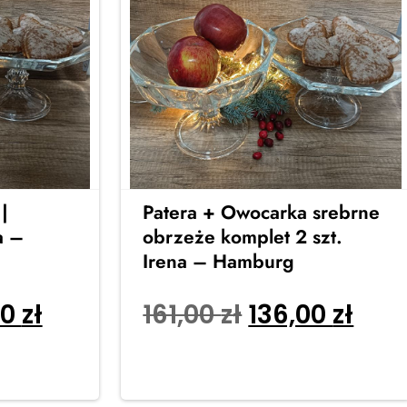
|
Patera + Owocarka srebrne
a –
obrzeże komplet 2 szt.
Irena – Hamburg
00
zł
161,00
zł
136,00
zł
Dodaj do koszyka