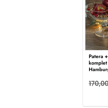
Patera 
komplet 
Hambur
170,0
Dodaj d