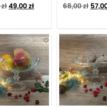
0
zł
49,00
zł
68,00
zł
57,0
o koszyka
Dodaj do koszyka