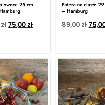
na owoce 25 cm
Patera na ciasto 29
 Hamburg
– Hamburg
0
zł
75,00
zł
89,00
zł
75,0
o koszyka
Dodaj do koszyka