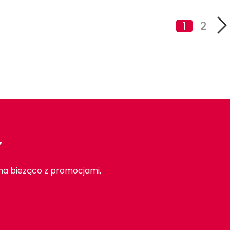
1
2
r
 na bieżąco z promocjami,