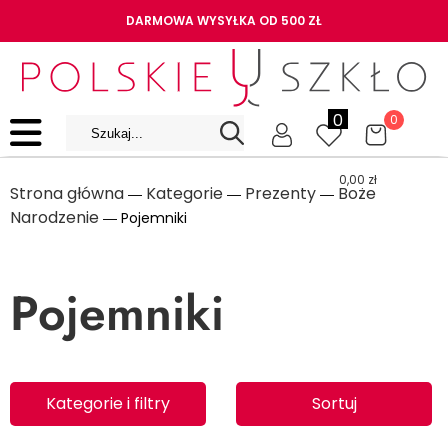
DARMOWA WYSYŁKA OD 500 ZŁ
0
0
0,00
zł
Strona główna
Kategorie
Prezenty
Boże
―
―
―
Narodzenie
― Pojemniki
Pojemniki
Kategorie i filtry
Sortuj