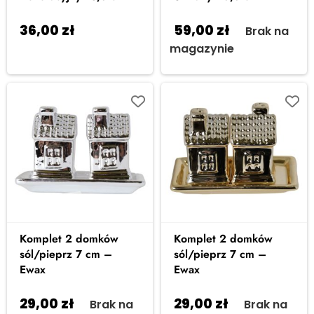
36,00
zł
59,00
zł
Dodaj do
Brak na
koszyka
magazynie
Komplet 2 domków
Komplet 2 domków
sól/pieprz 7 cm –
sól/pieprz 7 cm –
Ewax
Ewax
29,00
zł
29,00
zł
Brak na
Brak na