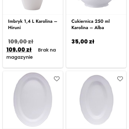
Imbryk 1,4 L Karolina –
Cukiernica 250 ml
Hiruni
Karolina – Alba
109,00
zł
35,00
zł
Dodaj do
109,00
zł
koszyka
Brak na
magazynie