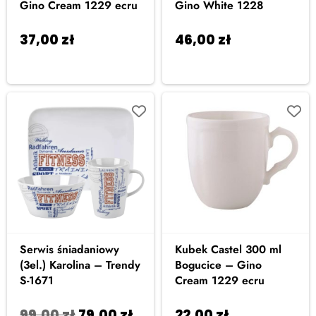
Gino Cream 1229 ecru
Gino White 1228
37,00
zł
46,00
zł
Dodaj do
Dodaj do
koszyka
koszyka
Serwis śniadaniowy
Kubek Castel 300 ml
(3el.) Karolina – Trendy
Bogucice – Gino
S-1671
Cream 1229 ecru
99,00
zł
79,00
zł
22,00
zł
Dodaj do