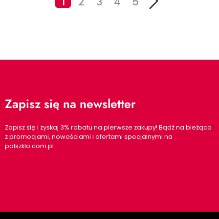
1
2
3
4
5
Zapisz się na newsletter
Zapisz się i zyskaj 3% rabatu na pierwsze zakupy! Bądź na bieżąco
z promocjami, nowościami i ofertami specjalnymi na
polszklo.com.pl