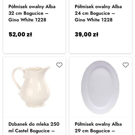
Półmisek owalny Alba
Półmisek owalny Alba
32 cm Bogucice –
24 cm Bogucice –
Gino White 1228
Gino White 1228
52,00
zł
39,00
zł
Dodaj do
Dodaj do
koszyka
koszyka
Dzbanek do mleka 250
Półmisek owalny Alba
ml Castel Bogucice –
29 cm Bogucice –