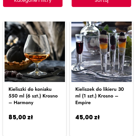
Kategorie i filtry
Sortuj
Kieliszki do koniaku
Kieliszek do likieru 30
550 ml (6 szt.) Krosno
ml (1 szt.) Krosno –
– Harmony
Empire
85,00
zł
45,00
zł
Dodaj do
Dodaj do
koszyka
koszyka