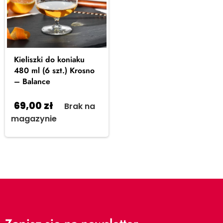
Kieliszki do koniaku
480 ml (6 szt.) Krosno
– Balance
69,00
zł
Brak na
magazynie