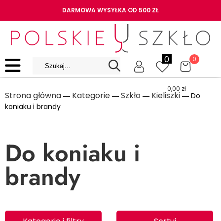
DARMOWA WYSYŁKA OD 500 ZŁ
0
0
0,00
zł
Strona główna
Kategorie
Szkło
Kieliszki
―
―
―
― Do
koniaku i brandy
Do koniaku i
brandy