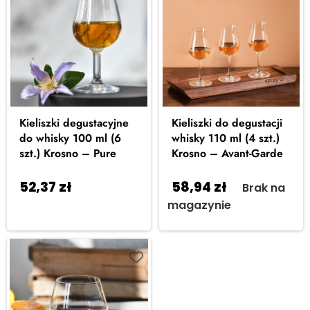
Kieliszki degustacyjne
Kieliszki do degustacji
do whisky 100 ml (6
whisky 110 ml (4 szt.)
szt.) Krosno – Pure
Krosno – Avant-Garde
52,37
zł
58,94
zł
Dodaj do
Brak na
koszyka
magazynie