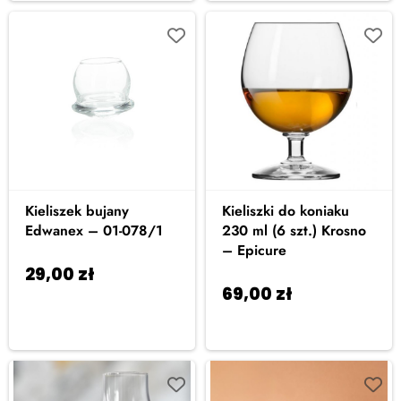
Kieliszek bujany
Kieliszki do koniaku
Edwanex – 01-078/1
230 ml (6 szt.) Krosno
– Epicure
29,00
zł
Dodaj do
69,00
zł
Dodaj do
koszyka
koszyka