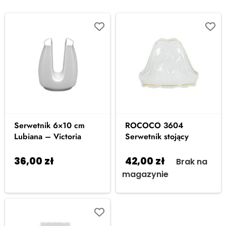
Serwetnik 6×10 cm
ROCOCO 3604
Lubiana – Victoria
Serwetnik stojący
36,00
zł
42,00
zł
Dodaj do
Brak na
koszyka
magazynie