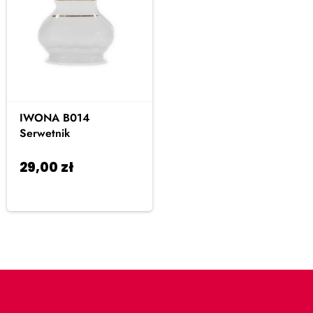
IWONA B014
Serwetnik
29,00
zł
Dodaj do
koszyka