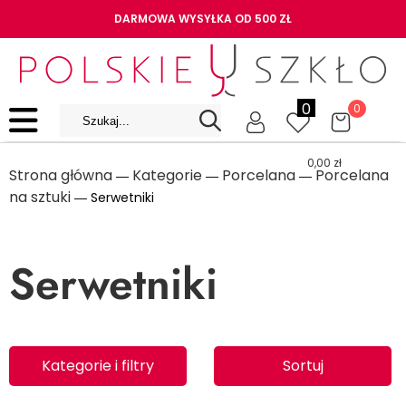
DARMOWA WYSYŁKA OD 500 ZŁ
0
0
0,00
zł
Strona główna
Kategorie
Porcelana
Porcelana
―
―
―
na sztuki
― Serwetniki
Serwetniki
Kategorie i filtry
Sortuj