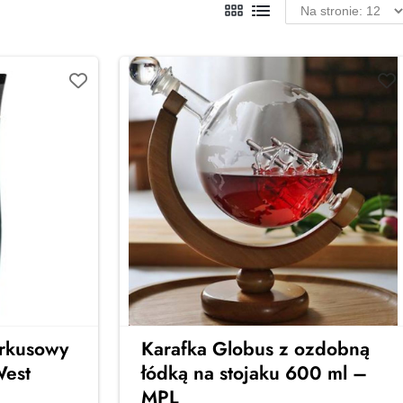
urkusowy
Karafka Globus z ozdobną
West
łódką na stojaku 600 ml –
MPL