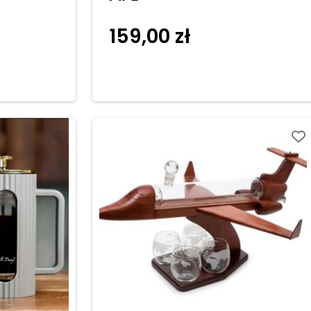
159,00
zł
do
Dodaj do
koszyka