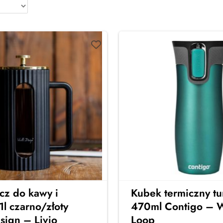
cz do kawy i
Kubek termiczny t
1l czarno/złoty
470ml Contigo – 
esign – Livio
Loop