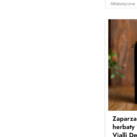
Serwisy na 6
osób
Stylowe serwisy obiadowe na 6
osób – idealne na rodzinne
obiady i spotkania z
przyjaciółmi. Elegancja, jakość i
ponadczasowy design w Twojej
jadalni
Zobacz więcej →
Zaparza
herbaty 
Vialli D