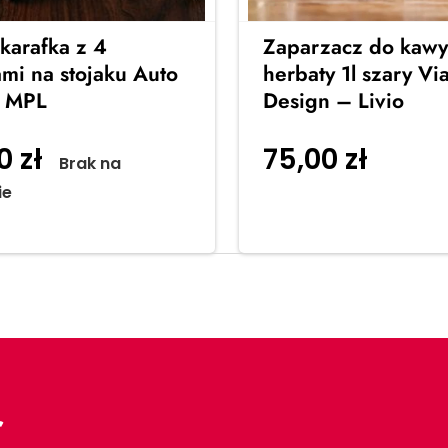
karafka z 4
Zaparzacz do kawy
ami na stojaku Auto
herbaty 1l szary Via
– MPL
Design – Livio
00
zł
75,00
zł
Brak na
Dodaj 
ie
koszyka
r