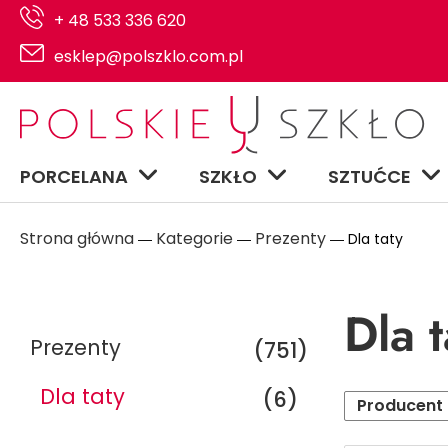
+ 48 533 336 620
esklep@polszklo.com.pl
PORCELANA
SZKŁO
SZTUĆCE
Strona główna
Kategorie
Prezenty
―
―
― Dla taty
Dla t
Prezenty
(751)
Dla taty
(6)
Producent