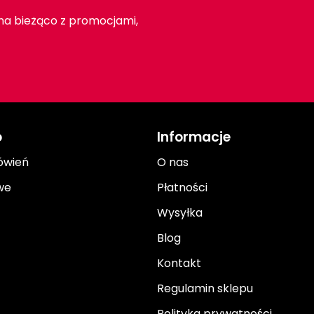
 na bieżąco z promocjami,
o
Informacje
ówień
O nas
we
Płatności
Wysyłka
Blog
Kontakt
Regulamin sklepu
Polityka prywatności