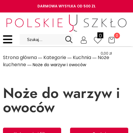
DARMOWA WYSYŁKA OD 500 ZŁ
0
0
0,00
zł
Strona główna
Kategorie
Kuchnia
Noże
―
―
―
kuchenne
― Noże do warzyw i owoców
Noże do warzyw i
owoców