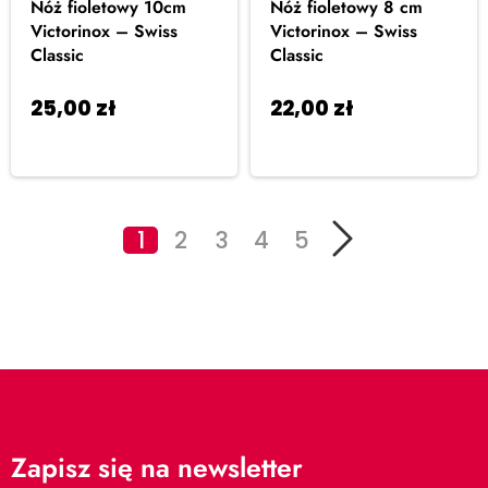
Nóż fioletowy 10cm
Nóż fioletowy 8 cm
Victorinox – Swiss
Victorinox – Swiss
Classic
Classic
25,00
zł
22,00
zł
Dodaj do
Dodaj do
koszyka
koszyka
1
2
3
4
5
Zapisz się na newsletter