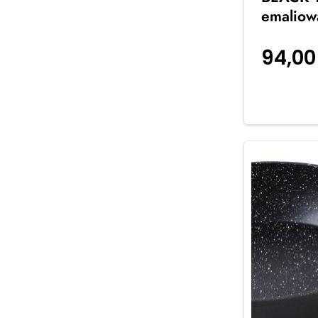
emaliow
94,0
koszyka