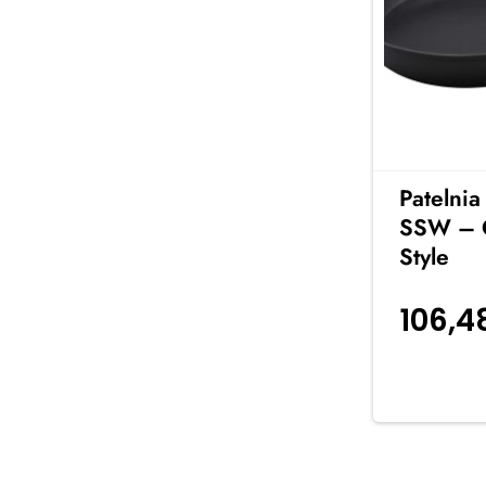
Patelni
SSW – C
Style
106,4
koszyka