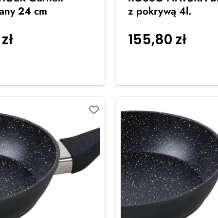
any 24 cm
z pokrywą 4l.
0
zł
155,80
zł
Dodaj do
Dodaj
koszyka