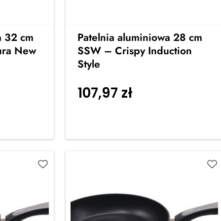
a 32 cm
Patelnia aluminiowa 28 cm
ura New
SSW – Crispy Induction
Style
 do
107,97
zł
Dodaj do
koszyka