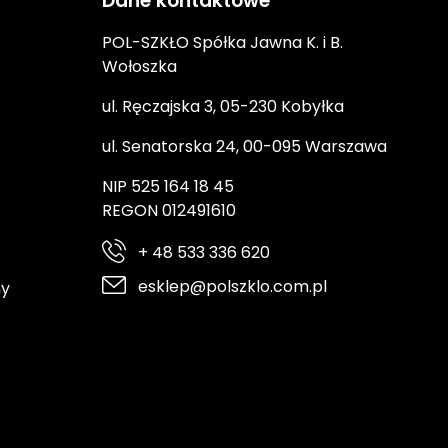
Dane kontaktowe
POL-SZKŁO Spółka Jawna K. i B.
Wołoszka
ul. Ręczajska 3, 05-230 Kobyłka
ul. Senatorska 24, 00-095 Warszawa
NIP 525 164 18 45
REGON 012491610
+ 48 533 336 620
esklep@polszklo.com.pl
ny