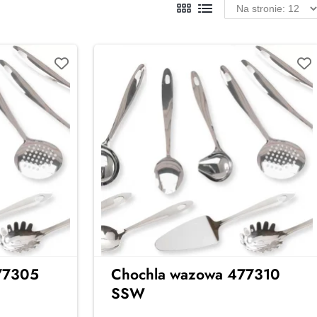
477305
Chochla wazowa 477310
SSW