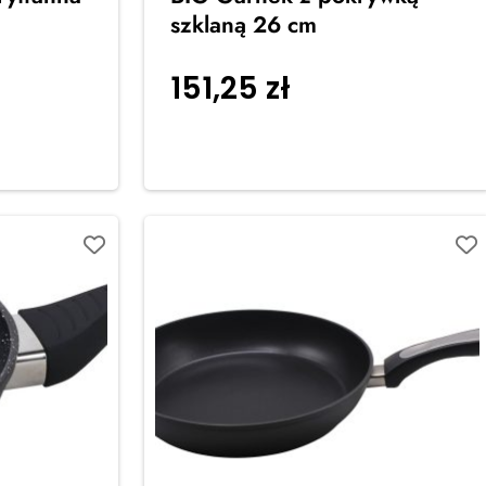
szklaną 26 cm
151,25
zł
 do
Dodaj do
koszyka