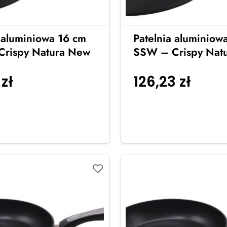
 aluminiowa 16 cm
Patelnia aluminiow
rispy Natura New
SSW – Crispy Nat
9
zł
126,23
zł
Dodaj do
Dodaj
koszyka