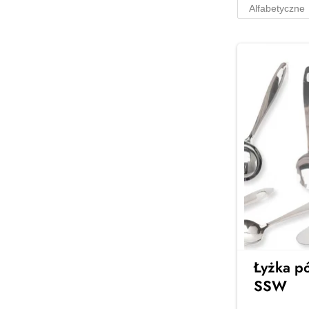
Serwisy na 6
osób
Stylowe serwisy obiadowe na 6
osób – idealne na rodzinne
obiady i spotkania z
przyjaciółmi. Elegancja, jakość i
ponadczasowy design w Twojej
jadalni
Zobacz więcej →
Łyżka p
SSW