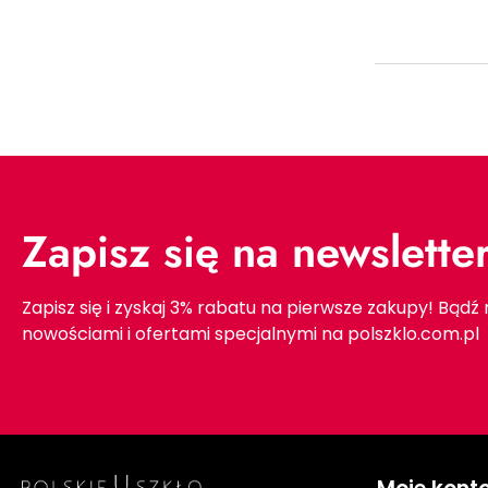
Zapisz się na newslette
Zapisz się i zyskaj 3% rabatu na pierwsze zakupy! Bądź
nowościami i ofertami specjalnymi na polszklo.com.pl