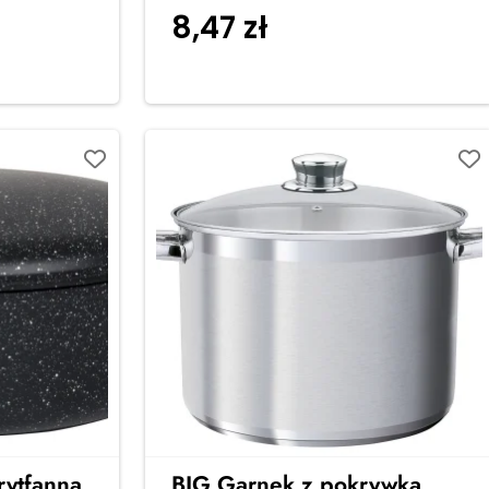
8,47
zł
 koszyka
Dodaj do koszyka
ytfanna
BIG Garnek z pokrywką