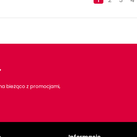
r
 na bieżąco z promocjami,