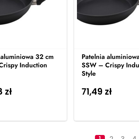
a aluminiowa 32 cm
Patelnia aluminiow
rispy Induction
SSW – Crispy Indu
Style
8
zł
71,49
zł
Dodaj do
Dodaj d
koszyka
1
2
3
4