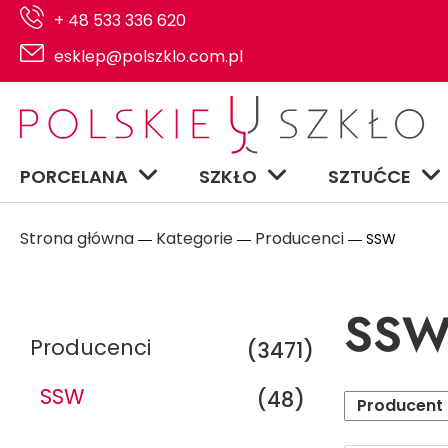
+ 48 533 336 620
esklep@polszklo.com.pl
PORCELANA
SZKŁO
SZTUĆCE
Strona główna
Kategorie
Producenci
―
―
― SSW
SS
Producenci
(3471)
SSW
(48)
Producent