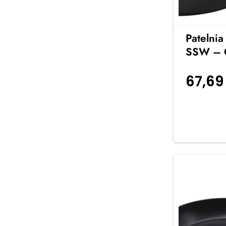
Patelnia
SSW – C
67,6
koszyka