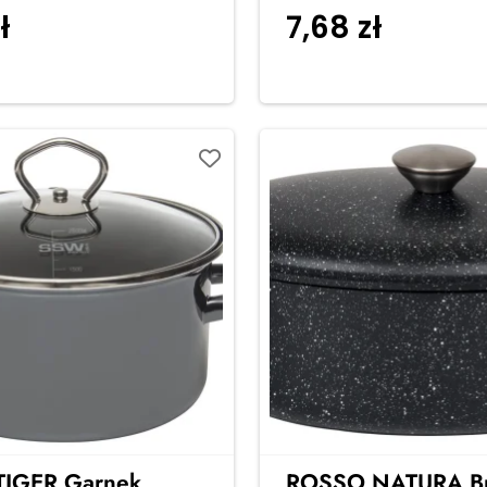
ł
7,68
zł
Dodaj do koszyka
Dodaj do
TIGER Garnek
ROSSO NATURA Br