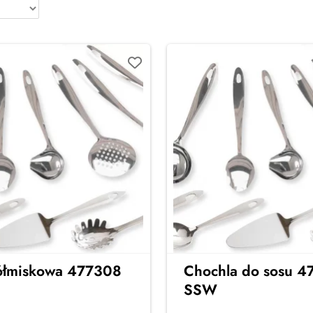
ółmiskowa 477308
Chochla do sosu 
SSW