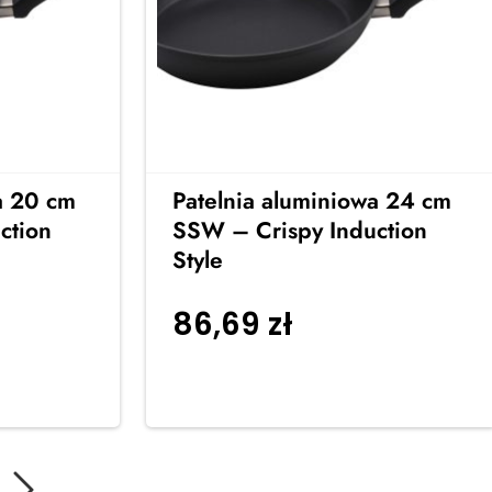
a 20 cm
Patelnia aluminiowa 24 cm
ction
SSW – Crispy Induction
Style
86,69
zł
o
Dodaj do
koszyka