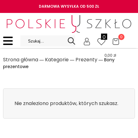
DARMOWA WYSYŁKA OD 500 ZŁ
0
0
0,00
zł
Strona główna
Kategorie
Prezenty
―
―
― Bony
prezentowe
Nie znaleziono produktów, których szukasz.