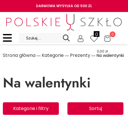
DARMOWA WYSYŁKA OD 500 ZŁ
0
0
0,00
zł
Strona główna
Kategorie
Prezenty
―
―
― Na walentynki
Na walentynki
Kategorie i filtry
Sortuj