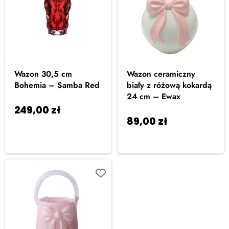
Wazon 30,5 cm
Wazon ceramiczny
Bohemia – Samba Red
biały z różową kokardą
24 cm – Ewax
249,00
zł
Dodaj
89,00
zł
Dodaj do
do koszyka
koszyka