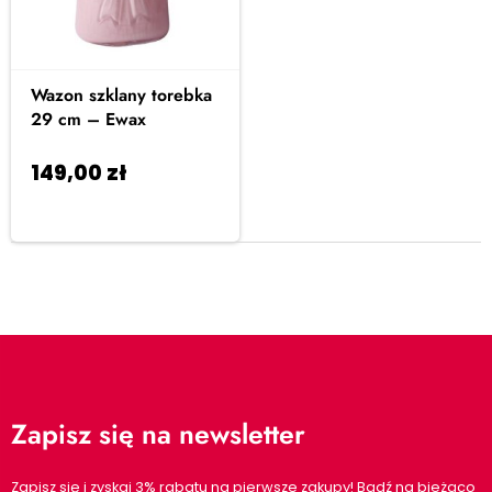
Wazon szklany torebka
29 cm – Ewax
149,00
zł
Dodaj
do koszyka
Zapisz się na newsletter
Zapisz się i zyskaj 3% rabatu na pierwsze zakupy! Bądź na bieżąco