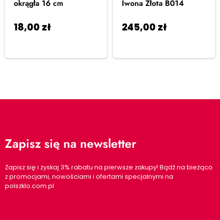
okrągła 16 cm
Iwona Złota B014
18,00
zł
245,00
zł
Dodaj do
Dodaj
koszyka
do koszyka
Zapisz się na newsletter
Zapisz się i zyskaj 3% rabatu na pierwsze zakupy! Bądź na bieżąco
z promocjami, nowościami i ofertami specjalnymi na
polszklo.com.pl