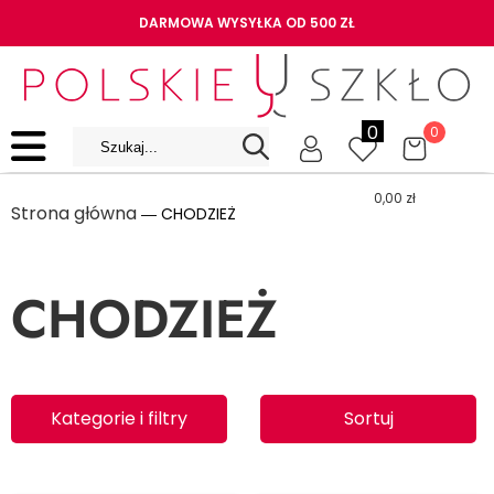
DARMOWA WYSYŁKA OD 500 ZŁ
0
0
0,00
zł
Strona główna
― CHODZIEŻ
CHODZIEŻ
Kategorie i filtry
Sortuj