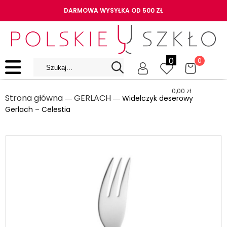
DARMOWA WYSYŁKA OD 500 ZŁ
0
0
0,00
zł
Strona główna
GERLACH
―
― Widelczyk deserowy
Gerlach – Celestia