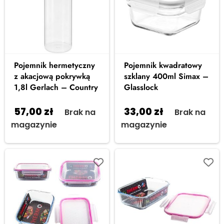
Pojemnik hermetyczny
Pojemnik kwadratowy
z akacjową pokrywką
szklany 400ml Simax –
1,8l Gerlach – Country
Glasslock
57,00
zł
33,00
zł
Brak na
Brak na
magazynie
magazynie