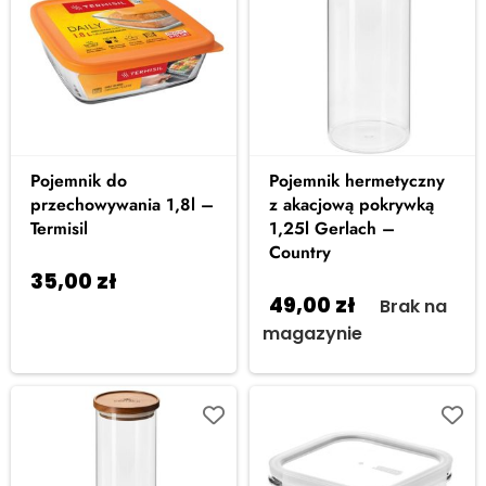
Pojemnik do
Pojemnik hermetyczny
przechowywania 1,8l –
z akacjową pokrywką
Termisil
1,25l Gerlach –
Country
35,00
zł
Dodaj do
49,00
zł
Brak na
koszyka
magazynie