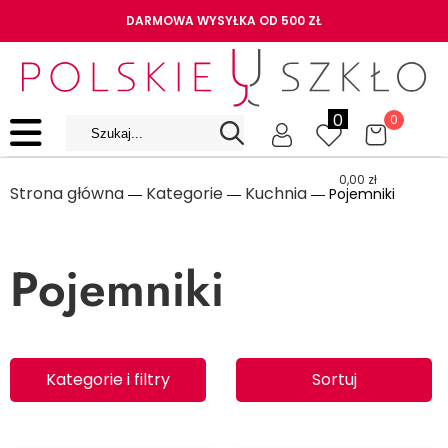
DARMOWA WYSYŁKA OD 500 ZŁ
0
0
0,00
zł
Strona główna
Kategorie
Kuchnia
―
―
― Pojemniki
Pojemniki
Kategorie i filtry
Sortuj