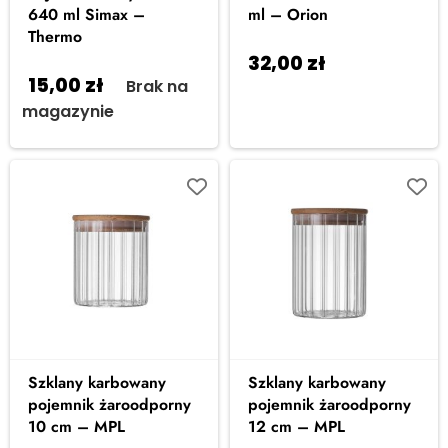
640 ml Simax –
ml – Orion
Thermo
32,00
zł
Dodaj do
15,00
zł
Brak na
koszyka
magazynie
Szklany karbowany
Szklany karbowany
pojemnik żaroodporny
pojemnik żaroodporny
10 cm – MPL
12 cm – MPL