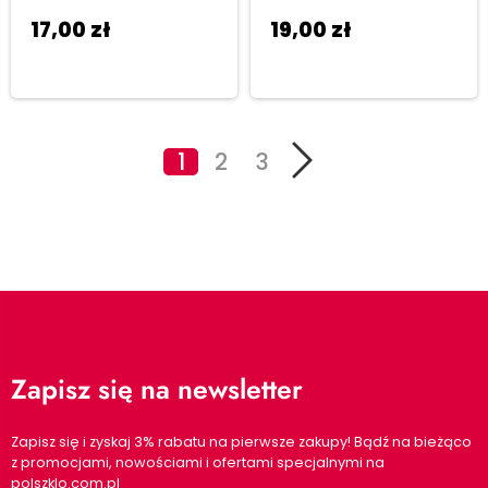
17,00
zł
19,00
zł
Dodaj do
Dodaj do
koszyka
koszyka
1
2
3
Zapisz się na newsletter
Zapisz się i zyskaj 3% rabatu na pierwsze zakupy! Bądź na bieżąco
z promocjami, nowościami i ofertami specjalnymi na
polszklo.com.pl