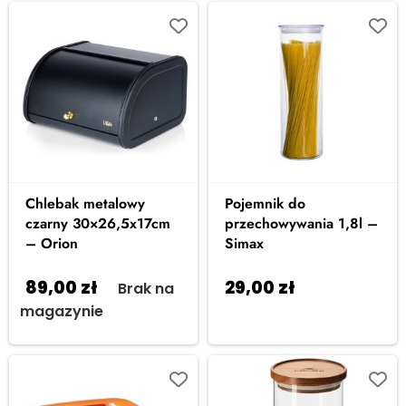
Chlebak metalowy
Pojemnik do
czarny 30×26,5x17cm
przechowywania 1,8l –
– Orion
Simax
89,00
zł
29,00
zł
Brak na
Dodaj do
magazynie
koszyka