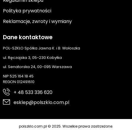
Regulamin sklepu
Polityka prywatności
Reklamacje, zwroty i wymiany
Dane kontaktowe
POL-SZKŁO Spółka Jawna K. i B. Wołoszka
ul. Ręczajska 3, 05-230 Kobyłka
ul. Senatorska 24, 00-095 Warszawa
NIP 525 164 18 45
REGON 012491610
+ 48 533 336 620
esklep@polszklo.com.pl
polszklo.com.pl © 2025. Wszelkie prawa zastrzeżone.