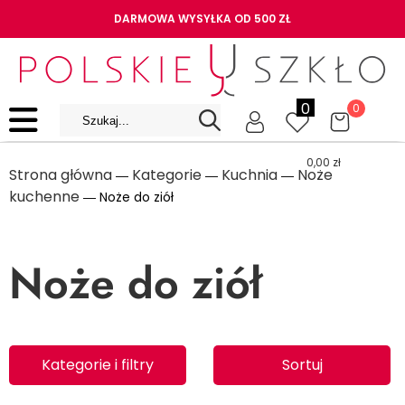
DARMOWA WYSYŁKA OD 500 ZŁ
0
0
0,00
zł
Strona główna
Kategorie
Kuchnia
Noże
―
―
―
kuchenne
― Noże do ziół
Noże do ziół
Kategorie i filtry
Sortuj