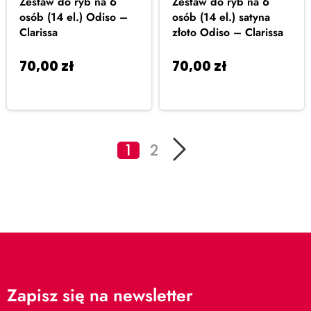
Zestaw do ryb na 6
Zestaw do ryb na 6
osób (14 el.) Odiso –
osób (14 el.) satyna
Clarissa
złoto Odiso – Clarissa
70,00
zł
70,00
zł
Dodaj do
Dodaj do
koszyka
koszyka
1
2
Zapisz się na newsletter