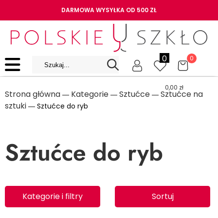
DARMOWA WYSYŁKA OD 500 ZŁ
0
0
0,00
zł
Strona główna
Kategorie
Sztućce
Sztućce na
―
―
―
sztuki
― Sztućce do ryb
Sztućce do ryb
Kategorie i filtry
Sortuj