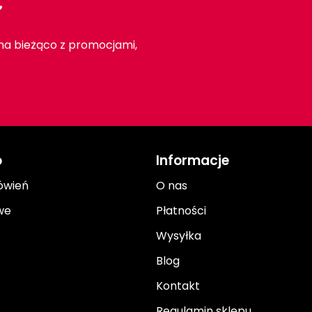
r
 na bieżąco z promocjami,
o
Informacje
ówień
O nas
we
Płatności
Wysyłka
Blog
Kontakt
Regulamin sklepu