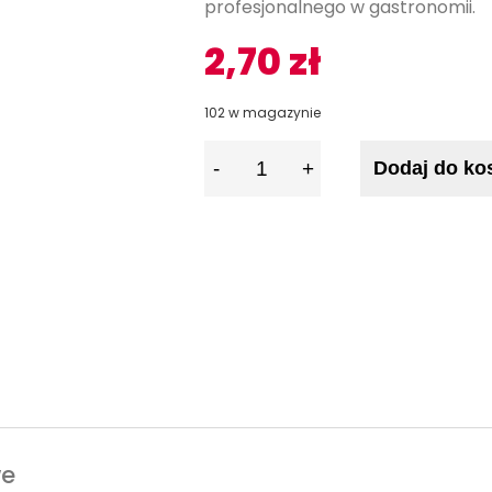
profesjonalnego w gastronomii.
2,70
zł
102 w magazynie
I
Dodaj do ko
l
o
ś
ć
we