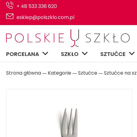
+ 48 533 336 620
esklep@polszklo.com.pl
PORCELANA
SZKŁO
SZTUĆCE
Strona główna
Kategorie
Sztućce
Sztućce na sz
―
―
―