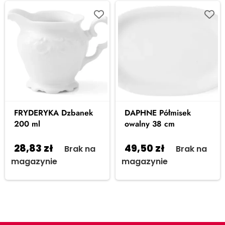
FRYDERYKA Dzbanek
DAPHNE Półmisek
200 ml
owalny 38 cm
28,83
zł
49,50
zł
Brak na
Brak na
magazynie
magazynie