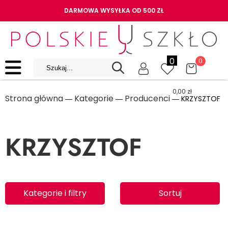
DARMOWA WYSYŁKA OD 500 ZŁ
0
0
0,00
zł
Strona główna
Kategorie
Producenci
―
―
― KRZYSZTOF
KRZYSZTOF
Kategorie i filtry
Sortuj