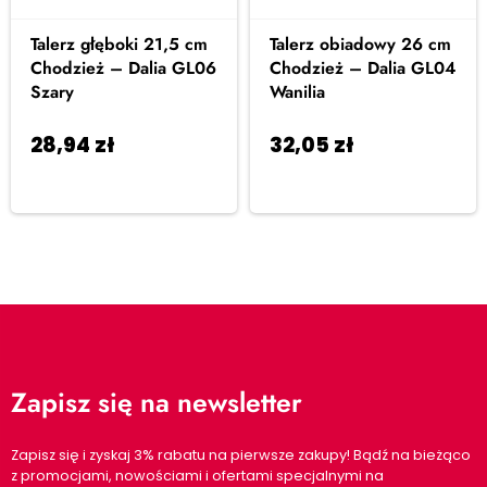
Talerz głęboki 21,5 cm
Talerz obiadowy 26 cm
Chodzież – Dalia GL06
Chodzież – Dalia GL04
Szary
Wanilia
28,94
zł
32,05
zł
Dodaj do
Dodaj do
koszyka
koszyka
Zapisz się na newsletter
Zapisz się i zyskaj 3% rabatu na pierwsze zakupy! Bądź na bieżąco
z promocjami, nowościami i ofertami specjalnymi na