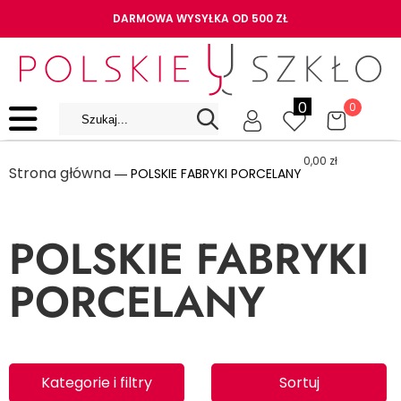
DARMOWA WYSYŁKA OD 500 ZŁ
0
0
0,00
zł
Strona główna
― POLSKIE FABRYKI PORCELANY
POLSKIE FABRYKI
PORCELANY
Kategorie i filtry
Sortuj