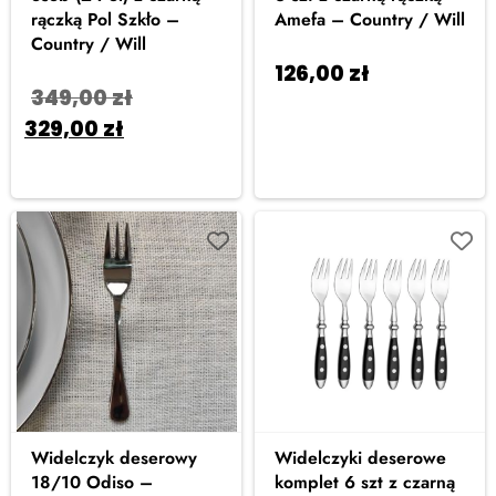
rączką Pol Szkło –
Amefa – Country / Will
Country / Will
126,00
zł
Dodaj
349,00
zł
do koszyka
329,00
zł
Dodaj
do koszyka
Widelczyk deserowy
Widelczyki deserowe
18/10 Odiso –
komplet 6 szt z czarną