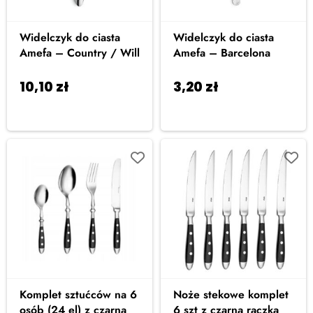
Widelczyk do ciasta
Widelczyk do ciasta
Amefa – Country / Will
Amefa – Barcelona
10,10
zł
3,20
zł
Dodaj do
Dodaj do
koszyka
koszyka
Komplet sztućców na 6
Noże stekowe komplet
osób (24 el) z czarną
6 szt z czarną rączką