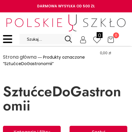
DARMOWA WYSYŁKA OD 500 ZŁ
0
0
0,00
zł
Strona główna
― Produkty oznaczone
“SztućceDoGastronomii”
SztućceDoGastron
omii