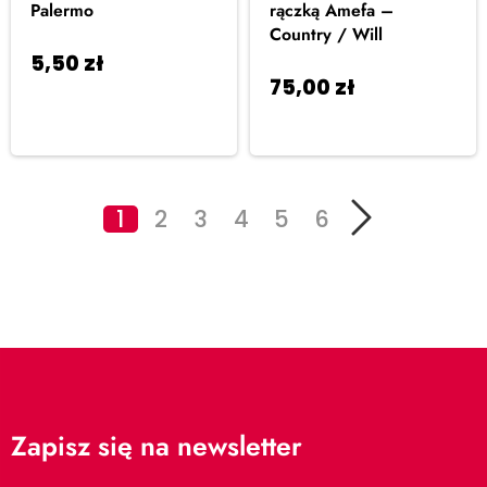
Palermo
rączką Amefa –
Country / Will
5,50
zł
Dodaj do
75,00
zł
Dodaj do
koszyka
koszyka
1
2
3
4
5
6
Zapisz się na newsletter