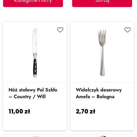
Kategorie i filtry
Sortuj
Nóż stołowy Pol Szkło
Widelczyk deserowy
– Country / Will
Amefa – Bologna
11,00
zł
2,70
zł
Dodaj do
Dodaj do
koszyka
koszyka