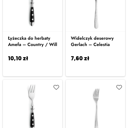
Łyżeczka do herbaty
Widelczyk deserowy
Amefa – Country / Will
Gerlach – Celestia
10,10
zł
7,60
zł
Dodaj do
Dodaj do
koszyka
koszyka