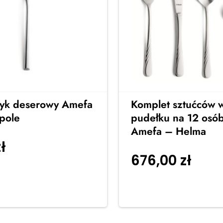
yk deserowy Amefa
Komplet sztućców 
pole
pudełku na 12 osób
Amefa – Helma
zł
Dodaj do koszyka
676,00
zł
Dodaj
koszyka