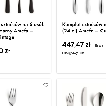
 sztućców na 6 osób
Komplet sztućców 
 czarny Amefa –
(24 el) Amefa – C
Vintage
447,47
zł
Brak 
00
zł
Dodaj do
magazynie