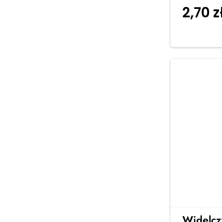
2,70
z
Widelcz