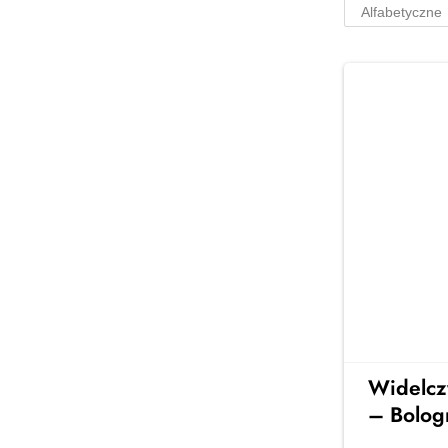
osób
Stylowe serwisy obiadowe na 6
osób – idealne na rodzinne
obiady i spotkania z
przyjaciółmi. Elegancja, jakość i
ponadczasowy design w Twojej
jadalni
Zobacz więcej →
Widelcz
– Bolog