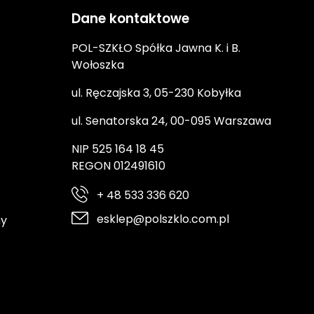
Dane kontaktowe
POL-SZKŁO Spółka Jawna K. i B.
Wołoszka
ul. Ręczajska 3, 05-230 Kobyłka
ul. Senatorska 24, 00-095 Warszawa
NIP 525 164 18 45
REGON 012491610
+ 48 533 336 620
esklep@polszklo.com.pl
ny