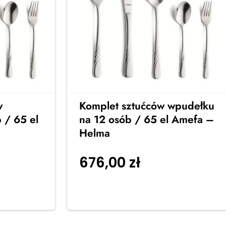
w
Komplet sztućców wpudełku
 / 65 el
na 12 osób / 65 el Amefa –
Helma
676,00
zł
 do
Dodaj do
koszyka