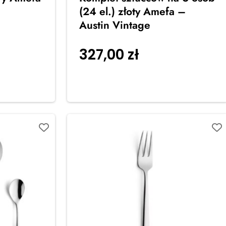
(24 el.) złoty Amefa –
Austin Vintage
 koszyka
327,00
zł
Dodaj do
koszyka