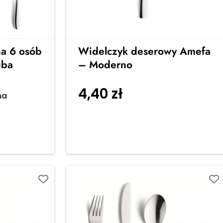
na 6 osób
Widelczyk deserowy Amefa
uba
– Moderno
4,40
zł
na
Dodaj do koszyka