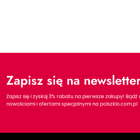
Zapisz się na newslette
Zapisz się i zyskaj 3% rabatu na pierwsze zakupy! Bądź
nowościami i ofertami specjalnymi na polszklo.com.pl