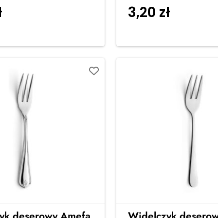
ł
3,20
zł
Dodaj do koszyka
Dodaj do
yk deserowy Amefa
Widelczyk desero