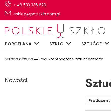
+ 48 533 336 620
esklep@polszklo.com.pl
PORCELANA
SZKŁO
SZTUĆCE
Strona główna
― Produkty oznaczone “SztućceAmefa”
Sztu
Nowości
Producent
Serwisy na 6