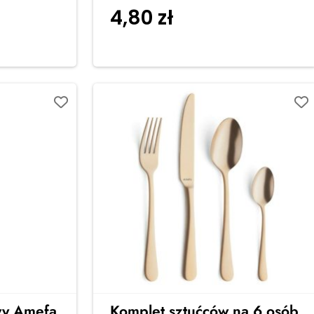
4,80
zł
 koszyka
Dodaj do koszyka
wy Amefa
Komplet sztućców na 6 osób