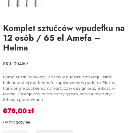
Komplet sztućców wpudełku na
12 osób / 65 el Amefa –
Helma
SKU:
004167
Komplet sztućców dla 12 osób w pudełku z kolekcji Helma
holenderskiej marki Amefa zapakowany w pudełko. Piękne,
harmonijne zdobienia, romantyczny design oraz lekkość w
formie. Zaprojektowane w tradycyjnym, szlachetnym stylu.
Sztućce polerowane.
676,00
zł
1 w magazynie
I