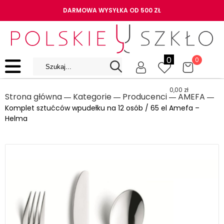
DARMOWA WYSYŁKA OD 500 ZŁ
0
0
0,00
zł
Strona główna
Kategorie
Producenci
AMEFA
―
―
―
―
Komplet sztućców wpudełku na 12 osób / 65 el Amefa –
Helma