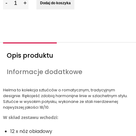
Dodaj do koszyka
l
o
ś
ć
Opis produktu
Informacje dodatkowe
Helma to kolekcja sztućców o romatycznym, tradycyjnym
designie. Rękojeść zdobią harmonijne linie w szlachetnym stylu.
Sztućce w wysokim połysku, wykonane ze stali nierdzewnej
najwyższej jakości 18/10.
W skład zestawu wchodzi:
12 x nóż obiadowy