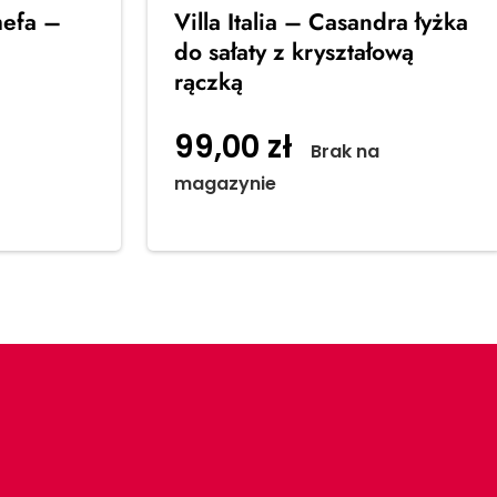
mefa –
Villa Italia – Casandra łyżka
do sałaty z kryształową
rączką
o
99,00
zł
Brak na
magazynie