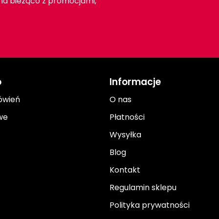
 na bieżąco z promocjami,
o
Informacje
ówień
O nas
we
Płatności
Wysyłka
Blog
Kontakt
Regulamin sklepu
Polityka prywatności