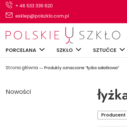
+ 48 533 336 620
esklep@polszklo.com.pl
PORCELANA
SZKŁO
SZTUĆCE
Strona główna
― Produkty oznaczone “łyżka sałatkowa”
łyżk
Nowości
Producent
Serwisy na 6