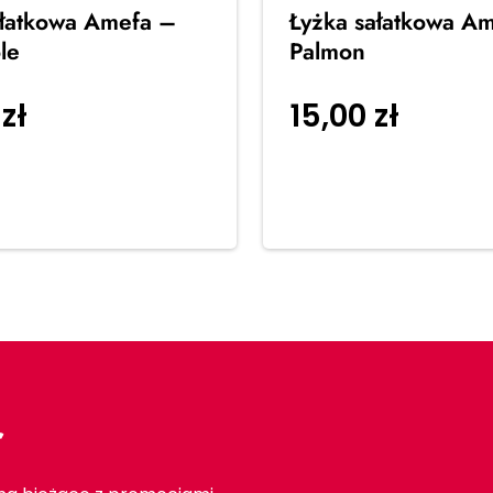
ałatkowa Amefa –
Łyżka sałatkowa A
le
Palmon
0
zł
15,00
zł
Dodaj do
Dodaj d
koszyka
r