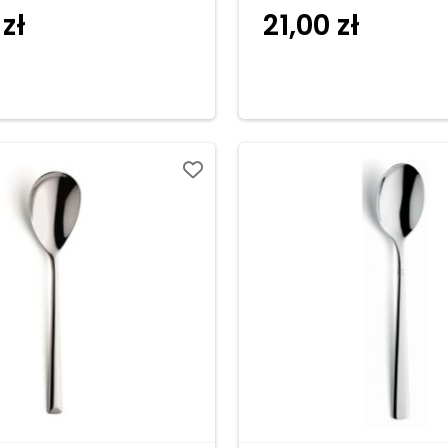
0
zł
21,00
zł
Dodaj do
Dodaj d
koszyka