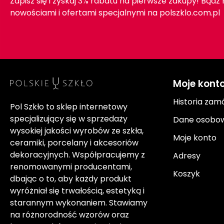
Zapisz się i zyskaj 3% rabatu na pierwsze zakupy! Bądź
nowościami i ofertami specjalnymi na polszklo.com.pl
Moje kont
Historia zam
Pol Szkło to sklep internetowy
specjalizujący się w sprzedaży
Dane osobo
wysokiej jakości wyrobów ze szkła,
Moje konto
ceramiki, porcelany i akcesoriów
dekoracyjnych. Współpracujemy z
Adresy
renomowanymi producentami,
Koszyk
dbając o to, aby każdy produkt
wyróżniał się trwałością, estetyką i
starannym wykonaniem. Stawiamy
na różnorodność wzorów oraz