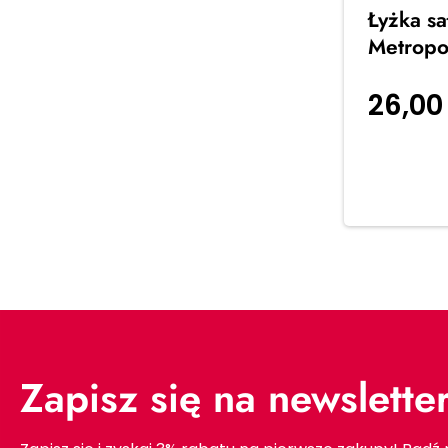
Łyżka s
Metropo
26,0
koszyka
Zapisz się na newslette