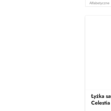
osób
Stylowe serwisy obiadowe na 6
osób – idealne na rodzinne
obiady i spotkania z
przyjaciółmi. Elegancja, jakość i
ponadczasowy design w Twojej
jadalni
Zobacz więcej →
Łyżka s
Celestia