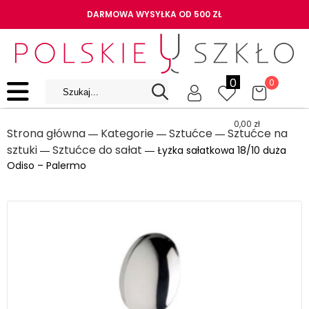
DARMOWA WYSYŁKA OD 500 ZŁ
0
0
0,00
zł
Strona główna
Kategorie
Sztućce
Sztućce na
―
―
―
sztuki
Sztućce do sałat
―
― Łyżka sałatkowa 18/10 duża
Odiso – Palermo