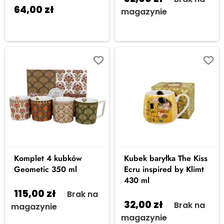
64,00
zł
Dodaj do
magazynie
koszyka
Komplet 4 kubków
Kubek baryłka The Kiss
Geometic 350 ml
Ecru inspired by Klimt
430 ml
115,00
zł
Brak na
32,00
zł
Brak na
magazynie
magazynie