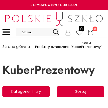
DARMOWA WYSYŁKA OD 500 ZŁ
0
0
0,00
zł
Strona główna
― Produkty oznaczone “KuberPrezentowy”
KuberPrezentowy
Kategorie i filtry
Sortuj