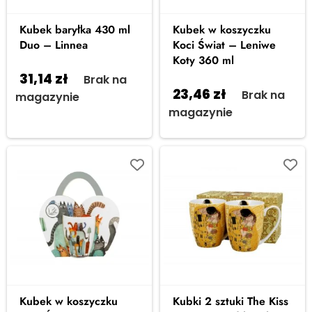
Kubek baryłka 430 ml
Kubek w koszyczku
Duo – Linnea
Koci Świat – Leniwe
Koty 360 ml
31,14
zł
Brak na
23,46
zł
Brak na
magazynie
magazynie
Kubek w koszyczku
Kubki 2 sztuki The Kiss