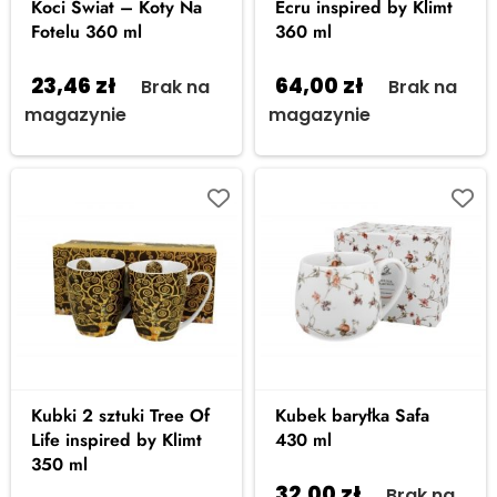
Koci Świat – Koty Na
Ecru inspired by Klimt
Fotelu 360 ml
360 ml
23,46
zł
64,00
zł
Brak na
Brak na
magazynie
magazynie
Kubki 2 sztuki Tree Of
Kubek baryłka Safa
Life inspired by Klimt
430 ml
350 ml
32,00
zł
Brak na