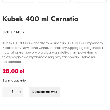
Kubek 400 ml Carnatio
SKU:
041486
Kubek CARNIATIO wchodzący w skład linii GEOMETRIC, wykonany
z porcelany New Bone China, charakteryzującej się elegancką i
naturalną kremowo – białą barwą z delikatnym połyskiem a
także wyjątkową wytrzymałością przy zachowaniu lekkości i
delikatności.
28,00
zł
2 w magazynie
I
Dodaj do koszyka
l
o
ś