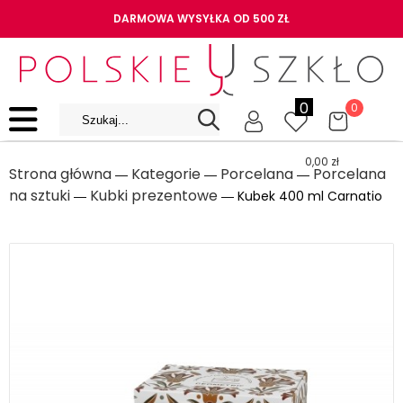
DARMOWA WYSYŁKA OD 500 ZŁ
0
0
0,00
zł
Strona główna
Kategorie
Porcelana
Porcelana
―
―
―
na sztuki
Kubki prezentowe
―
― Kubek 400 ml Carnatio