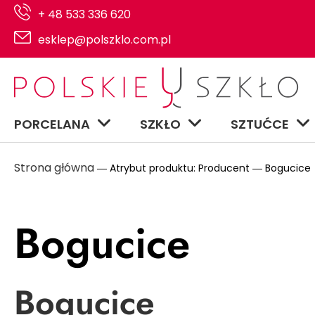
+ 48 533 336 620
esklep@polszklo.com.pl
PORCELANA
SZKŁO
SZTUĆCE
Strona główna
― Atrybut produktu: Producent ― Bogucice
Bogucice
Bogucice