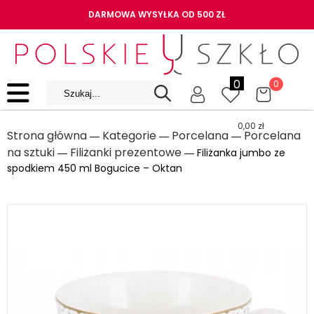
DARMOWA WYSYŁKA OD 500 ZŁ
0
0
0,00
zł
Strona główna
Kategorie
Porcelana
Porcelana
―
―
―
na sztuki
Filiżanki prezentowe
―
― Filiżanka jumbo ze
spodkiem 450 ml Bogucice – Oktan