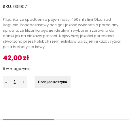
SKU:
031907
Filiżanka ze spodkiem o pojemności 450 ml z linii Oktan od
Bogucic. Ponadczasowy design i jakość wykonania porcelany
sprawia, że filiżanka będzie idealnym wyborem zarówno do
domu jak na ciekawy prezent. Najwyższej jakości porcelana
stworzona przez Polskich rzemieślników uprzyjemni każdy rytuał
picia herbaty lub kawy.
42,00
zł
6 w magazynie
I
Dodaj do koszyka
l
o
ś
ć