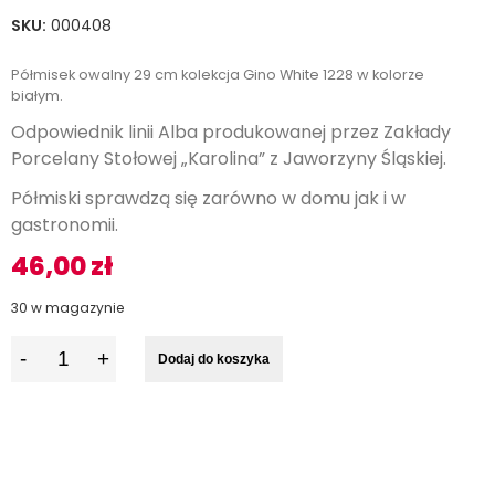
SKU:
000408
Półmisek owalny 29 cm kolekcja Gino White 1228 w kolorze
białym.
Odpowiednik linii Alba produkowanej przez Zakłady
Porcelany Stołowej „Karolina” z Jaworzyny Śląskiej.
Półmiski sprawdzą się zarówno w domu jak i w
gastronomii.
46,00
zł
30 w magazynie
I
Dodaj do koszyka
l
o
ś
ć