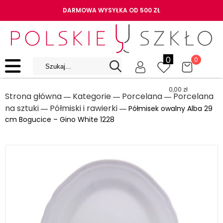
DARMOWA WYSYŁKA OD 500 ZŁ
0
0
0,00
zł
Strona główna
Kategorie
Porcelana
Porcelana
―
―
―
na sztuki
Półmiski i rawierki
―
― Półmisek owalny Alba 29
cm Bogucice – Gino White 1228