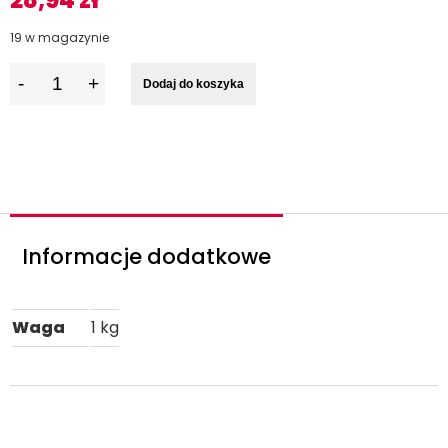
28,94
zł
19 w magazynie
I
Dodaj do koszyka
l
o
ś
ć
Informacje dodatkowe
Waga
1 kg