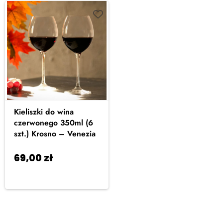
Kieliszki do wina
czerwonego 350ml (6
szt.) Krosno – Venezia
69,00
zł
Dodaj do
koszyka