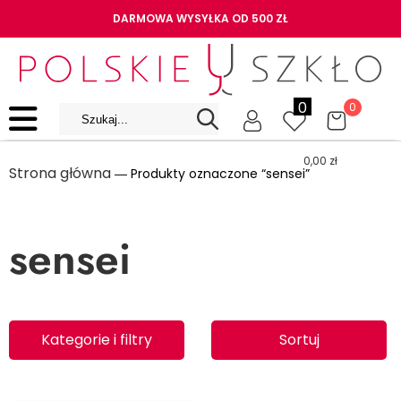
DARMOWA WYSYŁKA OD 500 ZŁ
0
0
0,00
zł
Strona główna
― Produkty oznaczone “sensei”
sensei
Kategorie i filtry
Sortuj