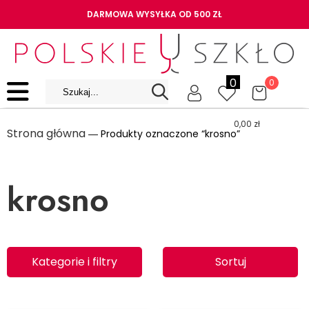
DARMOWA WYSYŁKA OD 500 ZŁ
0
0
0,00
zł
Strona główna
― Produkty oznaczone “krosno”
krosno
Kategorie i filtry
Sortuj