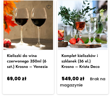
Kieliszki do wina
Komplet kieliszków i
czerwonego 350ml (6
szklanek (36 el.)
szt.) Krosno – Venezia
Krosno – Krista Deco
69,00
zł
549,00
zł
Dodaj do
Brak na
koszyka
magazynie