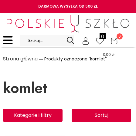
DARMOWA WYSYŁKA OD 500 ZŁ
0
0
0,00
zł
Strona główna
― Produkty oznaczone “komlet”
komlet
Kategorie i filtry
Sortuj