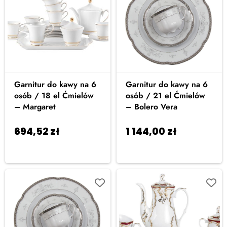
Garnitur do kawy na 6
Garnitur do kawy na 6
osób / 18 el Ćmielów
osób / 21 el Ćmielów
– Margaret
– Bolero Vera
694,52
zł
1 144,00
zł
Dodaj
Dodaj
do koszyka
do koszyka