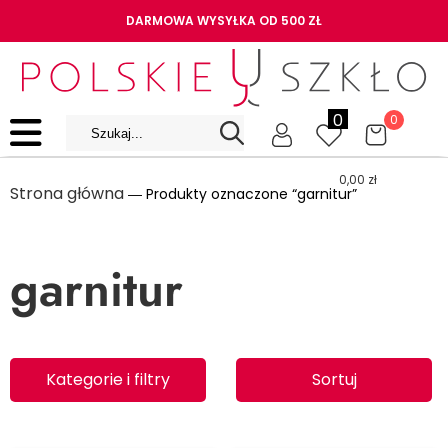
DARMOWA WYSYŁKA OD 500 ZŁ
0
0
0,00
zł
Strona główna
― Produkty oznaczone “garnitur”
garnitur
Kategorie i filtry
Sortuj