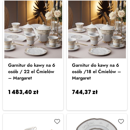
Garnitur do kawy na 6
Garnitur do kawy na 6
osób / 22 el Ćmielów
osób /18 el Ćmielów –
– Margaret
Margaret
1 483,40
zł
744,37
zł
Dodaj
Dodaj
do koszyka
do koszyka