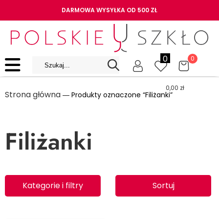
DARMOWA WYSYŁKA OD 500 ZŁ
0
0
0,00
zł
Strona główna
― Produkty oznaczone “Filiżanki”
Filiżanki
Kategorie i filtry
Sortuj