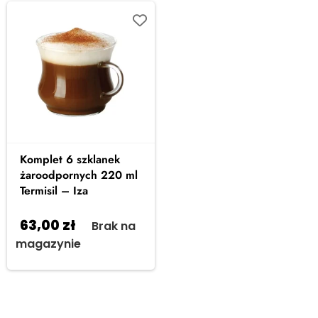
Komplet 6 szklanek
żaroodpornych 220 ml
Termisil – Iza
63,00
zł
Brak na
magazynie