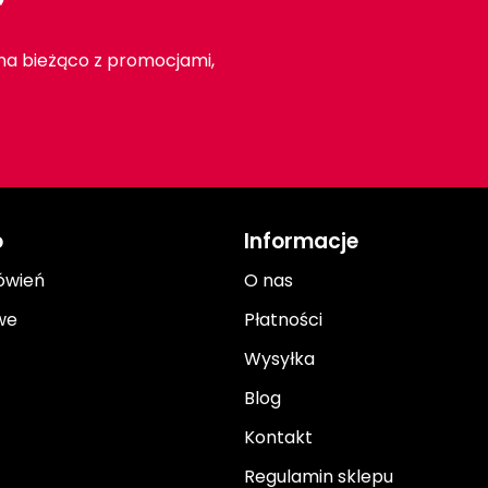
r
 na bieżąco z promocjami,
o
Informacje
ówień
O nas
we
Płatności
Wysyłka
Blog
Kontakt
Regulamin sklepu