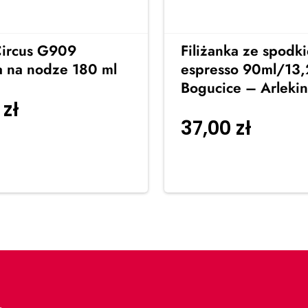
Circus G909
Filiżanka ze spodk
a na nodze 180 ml
espresso 90ml/13,
Bogucice – Arlekin
0
zł
Dodaj do
37,00
zł
Dodaj d
koszyka