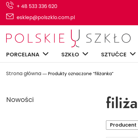
+ 48 533 336 620
esklep@polszklo.com.pl
PORCELANA
SZKŁO
SZTUĆCE
Strona główna
― Produkty oznaczone “filiżanka”
filiż
Nowości
Producent
Serwisy na 6