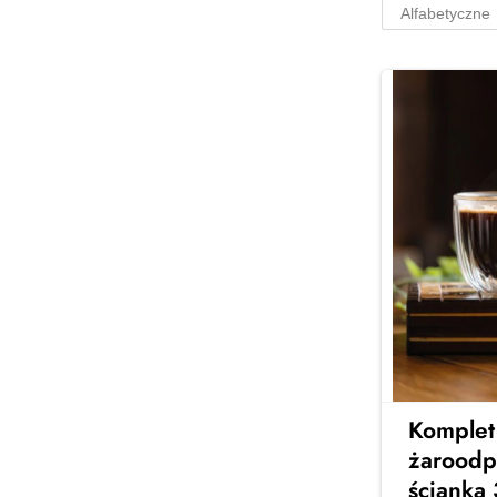
osób
Stylowe serwisy obiadowe na 6
osób – idealne na rodzinne
obiady i spotkania z
przyjaciółmi. Elegancja, jakość i
ponadczasowy design w Twojej
jadalni
Zobacz więcej →
Komplet 
żaroodp
ścianką 