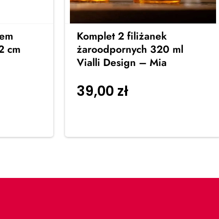
iem
Komplet 2 filiżanek
2 cm
żaroodpornych 320 ml
Vialli Design – Mia
39,00
zł
o
Dodaj do
koszyka