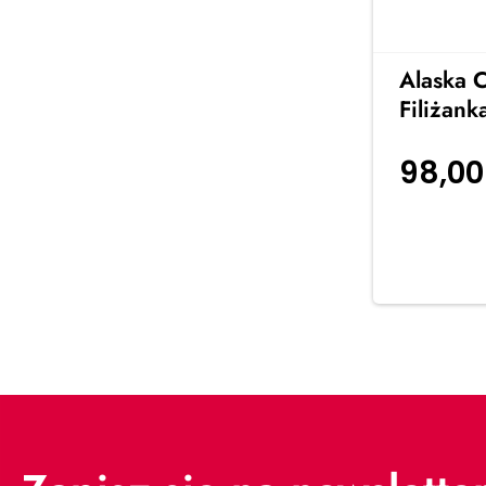
Alaska 
Filiżank
98,0
koszyka