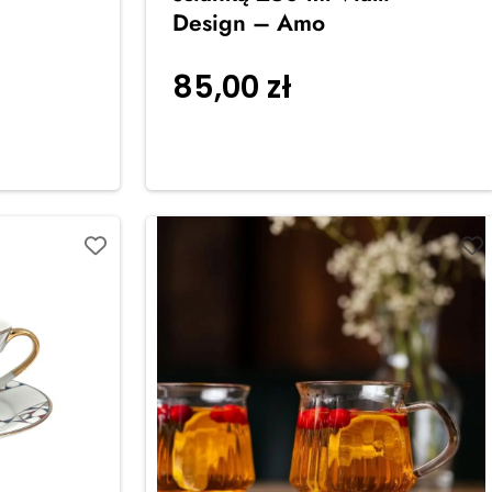
Design – Amo
o
85,00
zł
Dodaj do
koszyka