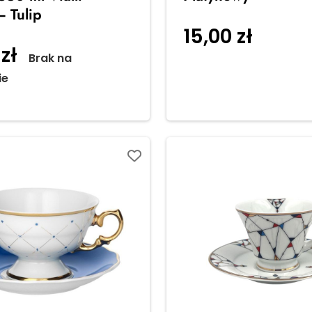
 Tulip
15,00
zł
Dodaj d
0
zł
Brak na
koszyka
ie