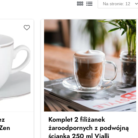
ez
Komplet 2 filiżanek
 Zen
żaroodpornych z podwójną
ścianką 250 ml Vialli