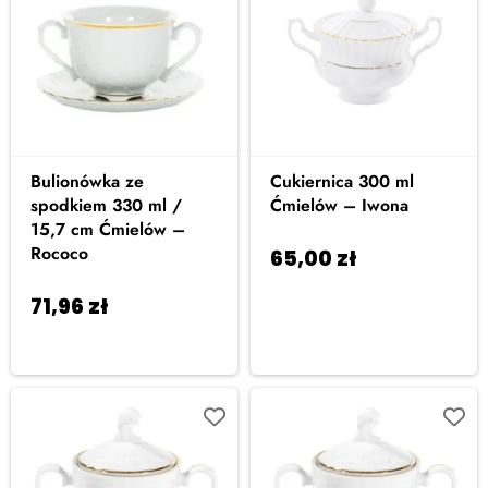
Bulionówka ze
Cukiernica 300 ml
spodkiem 330 ml /
Ćmielów – Iwona
15,7 cm Ćmielów –
Rococo
65,00
zł
Dodaj do
koszyka
71,96
zł
Dodaj do
koszyka