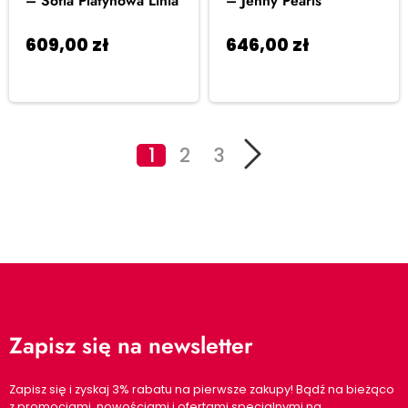
– Sofia Platynowa Linia
– Jenny Pearls
609,00
zł
646,00
zł
Dodaj
Dodaj
do koszyka
do koszyka
1
2
3
Zapisz się na newsletter
Zapisz się i zyskaj 3% rabatu na pierwsze zakupy! Bądź na bieżąco
z promocjami, nowościami i ofertami specjalnymi na