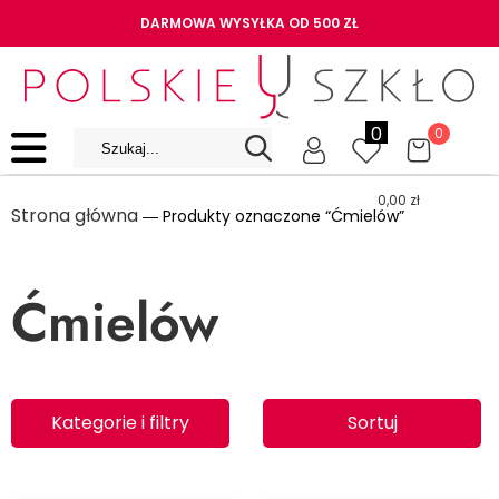
DARMOWA WYSYŁKA OD 500 ZŁ
0
0
0,00
zł
Strona główna
― Produkty oznaczone “Ćmielów”
Ćmielów
Kategorie i filtry
Sortuj