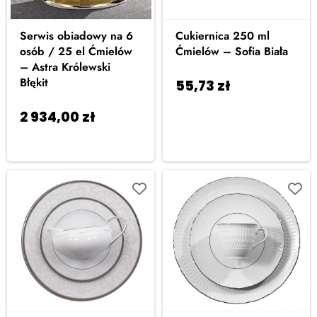
Serwis obiadowy na 6
Cukiernica 250 ml
osób / 25 el Ćmielów
Ćmielów – Sofia Biała
– Astra Królewski
Błękit
55,73
zł
Dodaj do
koszyka
2 934,00
zł
Dodaj
do koszyka