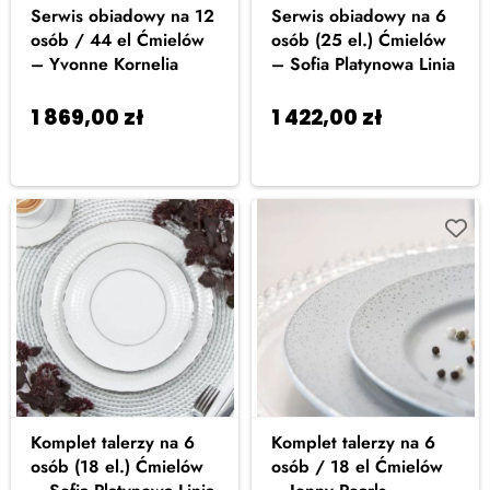
Serwis obiadowy na 12
Serwis obiadowy na 6
osób / 44 el Ćmielów
osób (25 el.) Ćmielów
– Yvonne Kornelia
– Sofia Platynowa Linia
1 869,00
zł
1 422,00
zł
Dodaj
Dodaj
do koszyka
do koszyka
Komplet talerzy na 6
Komplet talerzy na 6
osób (18 el.) Ćmielów
osób / 18 el Ćmielów