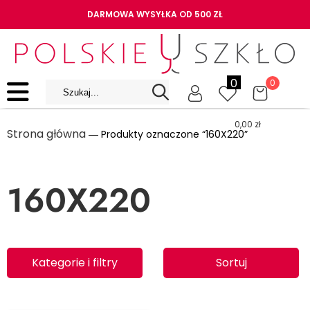
DARMOWA WYSYŁKA OD 500 ZŁ
0
0
0,00
zł
Strona główna
― Produkty oznaczone “160X220”
160X220
Kategorie i filtry
Sortuj