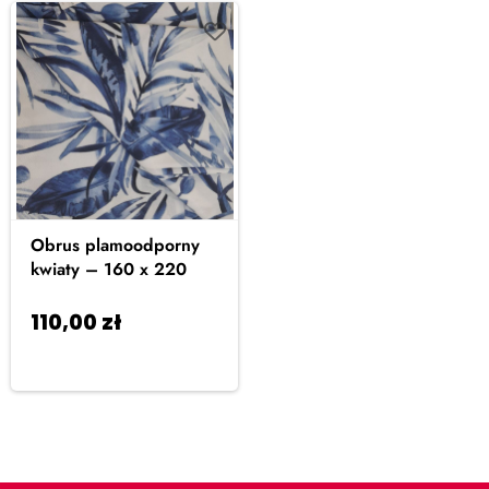
Obrus plamoodporny
kwiaty – 160 x 220
110,00
zł
Dodaj
do koszyka