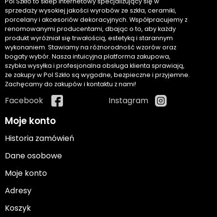
Pol Szkło to sklep internetowy specjalizujący się w
sprzedaży wysokiej jakości wyrobów ze szkła, ceramiki,
porcelany i akcesoriów dekoracyjnych. Współpracujemy z
renomowanymi producentami, dbając o to, aby każdy
produkt wyróżniał się trwałością, estetyką i starannym
wykonaniem. Stawiamy na różnorodność wzorów oraz
bogaty wybór. Nasza intuicyjna platforma zakupowa,
szybka wysyłka i profesjonalna obsługa klienta sprawiają,
że zakupy w Pol Szkło są wygodne, bezpieczne i przyjemne.
Zachęcamy do zakupów i kontaktu z nami!
Facebook
Instagram
Moje konto
Historia zamówień
Dane osobowe
Moje konto
Adresy
Koszyk