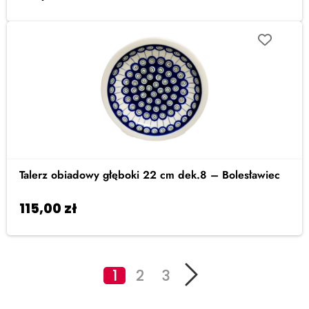
Talerz obiadowy głęboki 22 cm dek.8 – Bolesławiec
115,00
zł
Dodaj do koszyka
1
2
3