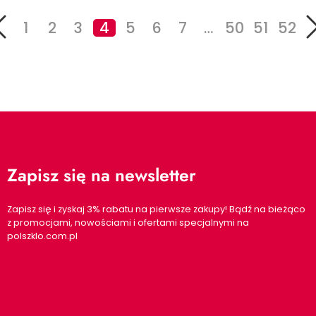
1
2
3
4
5
6
7
…
50
51
52
Zapisz się na newsletter
Zapisz się i zyskaj 3% rabatu na pierwsze zakupy! Bądź na bieżąco
z promocjami, nowościami i ofertami specjalnymi na
polszklo.com.pl