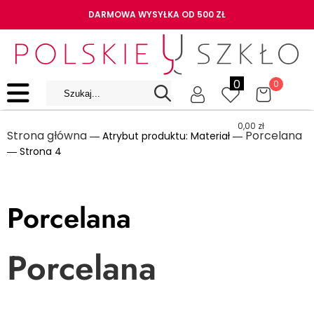
DARMOWA WYSYŁKA OD 500 ZŁ
0
0
0,00
zł
Strona główna
Porcelana
― Atrybut produktu: Materiał ―
― Strona 4
Porcelana
Porcelana